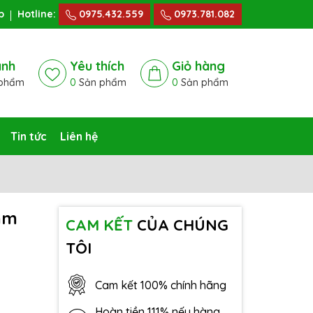
p
Hotline:
0975.432.559
0973.781.082
ánh
Yêu thích
Giỏ hàng
phẩm
0
Sản phẩm
0
Sản phẩm
Tin tức
Liên hệ
0mm
CAM KẾT
CỦA CHÚNG
TÔI
Cam kết 100% chính hãng
Hoàn tiền 111% nếu hàng