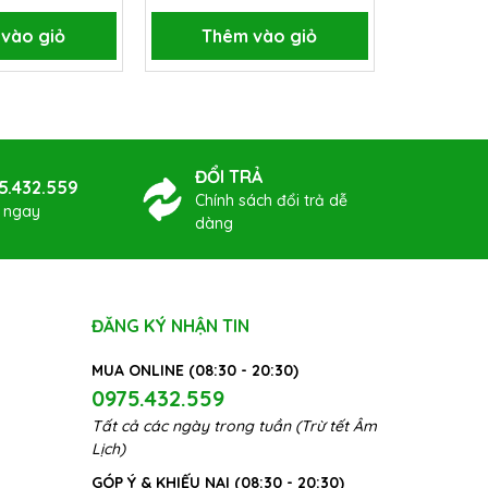
vào giỏ
Thêm vào giỏ
Thê
ĐỔI TRẢ
5.432.559
Chính sách đổi trả dễ
ợ ngay
dàng
ĐĂNG KÝ NHẬN TIN
MUA ONLINE (08:30 - 20:30)
0975.432.559
Tất cả các ngày trong tuần (Trừ tết Âm
Lịch)
GÓP Ý & KHIẾU NẠI (08:30 - 20:30)