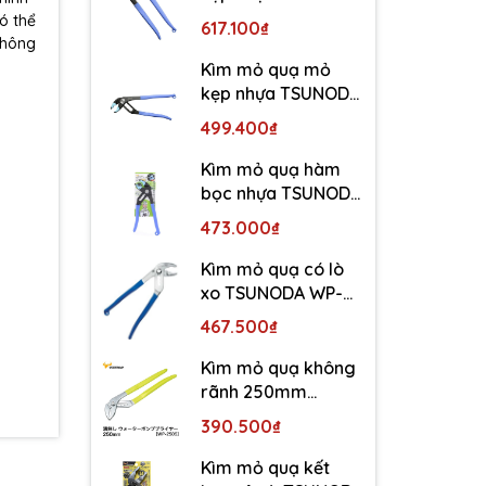
WP-300SC-S
ó thể
617.100₫
không
Kìm mỏ quạ mỏ
kẹp nhựa TSUNODA
WP-250SC-S
499.400₫
Kìm mỏ quạ hàm
bọc nhựa TSUNODA
WP-200SC-S
473.000₫
Kìm mỏ quạ có lò
xo TSUNODA WP-
250SS
467.500₫
Kìm mỏ quạ không
rãnh 250mm
TSUNODA WP-250S
390.500₫
Kìm mỏ quạ kết