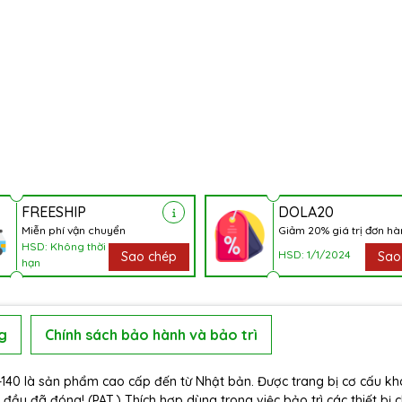
FREESHIP
DOLA20
Miễn phí vận chuyển
Giảm 20% giá trị đơn h
HSD: Không thời
HSD: 1/1/2024
Sao chép
Sao
hạn
g
Chính sách bảo hành và bảo trì
-140 là sản phẩm cao cấp đến từ Nhật bản. Được trang bị cơ cấu k
đầu đã đóng! (PAT.) Thích hợp dùng trong việc bảo trì các thiết bị c