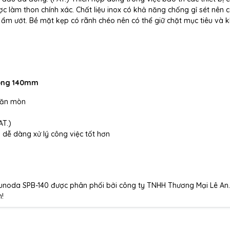
c làm thon chính xác. Chất liệu inox có khả năng chống gỉ sét nên c
g ẩm ướt. Bề mặt kẹp có rãnh chéo nên có thể giữ chặt mục tiêu và 
 cong 140mm
, ăn mòn
AT.)
dễ dàng xử lý công việc tốt hơn
unoda SPB-140 được phân phối bởi công ty TNHH Thương Mại Lê An.
n!