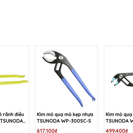
 rãnh điều
Kìm mỏ quạ mỏ kẹp nhựa
Kìm mỏ quạ
 TSUNODA
TSUNODA WP-300SC-S
TSUNODA W
617.100₫
499.400₫