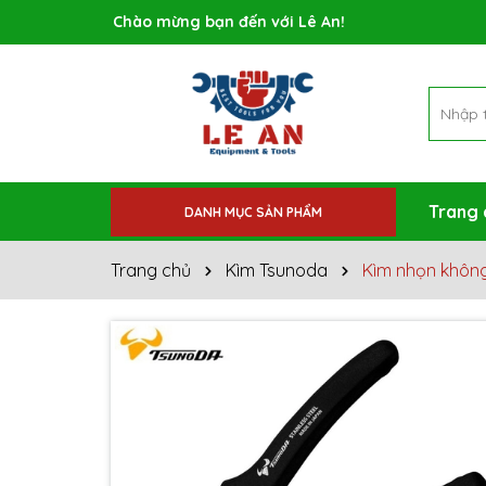
Rất nhiều ưu đãi và chương trình khuyến mãi đa
Trang 
DANH MỤC SẢN PHẨM
Trang chủ
Kìm Tsunoda
Kìm nhọn khôn