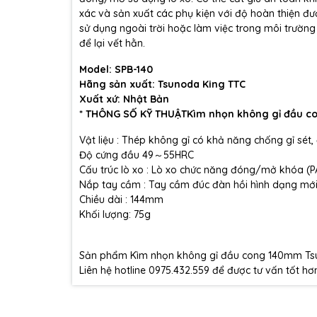
xác và sản xuất các phụ kiện với độ hoàn thiện đượ
sử dụng ngoài trời hoặc làm việc trong môi trườn
để lại vết hằn.
Model: SPB-140
Hãng sản xuất: Tsunoda King TTC
X
uất xứ: Nhật Bản
* THÔNG SỐ KỸ THUẬT
Kìm nhọn không gỉ đầu
Vật liệu : Thép không gỉ có khả năng chống gỉ sét
Độ cứng đầu 49～55HRC
Cấu trúc lò xo : Lò xo chức năng đóng/mở khóa (P
Nắp tay cầm : Tay cầm đúc đàn hồi hình dạng mới 
Chiều dài : 144mm
Khối lượng: 75g
Sản phẩm Kìm nhọn không gỉ đầu cong 140mm Ts
Liên hệ hotline 0975.432.559 để được tư vấn tốt hơ