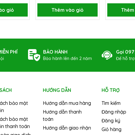
ào giỏ
Thêm vào giỏ
Thêm 
IỄN PHÍ
BẢO HÀNH
Gọi 097
ội
Bảo hành lên đến 2 năm
Để hỗ tr
 SÁCH
HƯỚNG DẪN
HỖ TRỢ
sách bảo mật
Hướng dẫn mua hàng
Tìm kiếm
in
Hướng dẫn thanh
Đăng nhập
sách bảo mật
toán
Đăng ký
in thanh toán
Hướng dẫn giao nhận
Giỏ hàng
hoản giao dịch