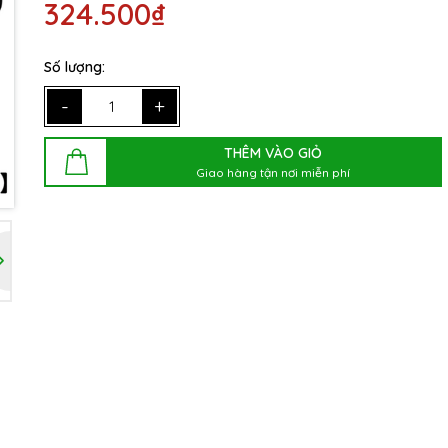
324.500₫
Số lượng:
-
+
THÊM VÀO GIỎ
Giao hàng tận nơi miễn phí