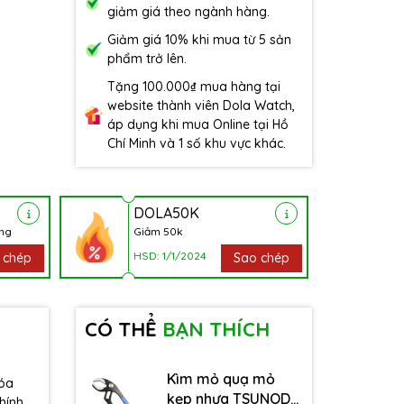
giảm giá theo ngành hàng.
Giảm giá 10% khi mua từ 5 sản
phẩm trở lên.
Tặng 100.000₫ mua hàng tại
website thành viên Dola Watch,
áp dụng khi mua Online tại Hồ
Chí Minh và 1 số khu vực khác.
DOLA50K
àng
Giảm 50k
HSD: 1/1/2024
 chép
Sao chép
CÓ THỂ
BẠN THÍCH
Kìm mỏ quạ mỏ
hóa
kẹp nhựa TSUNODA
hính