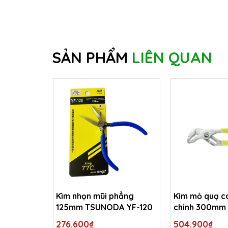
SẢN PHẨM
LIÊN QUAN
Kìm nhọn mũi phẳng
Kìm mỏ quạ có
125mm TSUNODA YF-120
chỉnh 300mm
WP-300
276.600₫
504.900₫