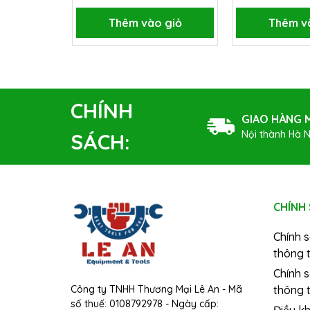
Thêm vào giỏ
Thêm v
CHÍNH
GIAO HÀNG M
Nội thành Hà N
SÁCH:
CHÍNH
Chính 
thông t
Chính 
Công ty TNHH Thương Mại Lê An - Mã
thông t
số thuế: 0108792978 - Ngày cấp:
Điều k