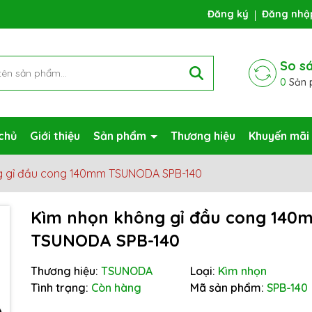
ng chờ đợi bạn
Đăng ký
Đăng nhậ
So s
0
Sản 
chủ
Giới thiệu
Sản phẩm
Thương hiệu
Khuyến mãi
g gỉ đầu cong 140mm TSUNODA SPB-140
Kìm nhọn không gỉ đầu cong 14
TSUNODA SPB-140
Mã giảm giá:
Thương hiệu:
TSUNODA
Loại:
Kìm nhọn
Ngày hết hạn:
Tình trạng:
Còn hàng
Mã sản phẩm:
SPB-140
Điều kiện: