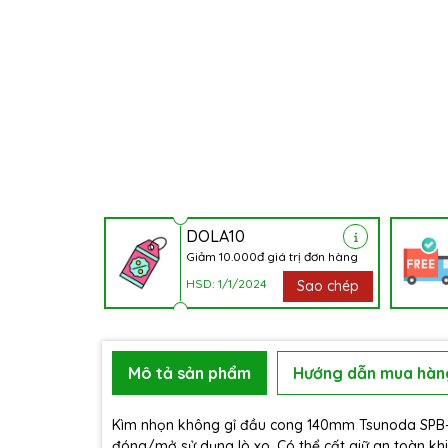
DOLA10
Giảm 10.000đ giá trị đơn hàng
HSD: 1/1/2024
Sao chép
Mô tả sản phẩm
Hướng dẫn mua hàn
Kìm nhọn không gỉ đầu cong 140mm Tsunoda SPB
đóng/mở sử dụng lò xo. Có thể cất giữ an toàn khi 