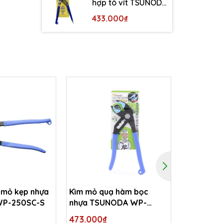
hợp tô vít TSUNODA
WP-200DS
433.000₫
 mỏ kẹp nhựa
Kìm mỏ quạ hàm bọc
Kìm mỏ qu
P-250SC-S
nhựa TSUNODA WP-
TSUNODA
200SC-S
473.000₫
467.500₫