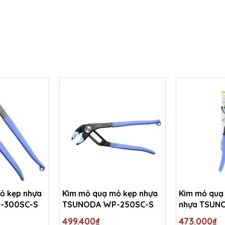
ỏ kẹp nhựa
Kìm mỏ quạ mỏ kẹp nhựa
Kìm mỏ quạ
-300SC-S
TSUNODA WP-250SC-S
nhựa TSUN
200SC-S
499.400₫
473.000₫