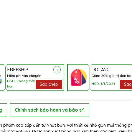
FREESHIP
DOLA20
Miễn phí vận chuyển
Giảm 20% giá trị đơn h
HSD: Không thời
HSD: 1/1/2024
Sao chép
Sao
hạn
g
Chính sách bảo hành và bảo trì
 phẩm cao cấp đến từ Nhật bản. với thiết kế nhỏ gọn mũi thẳng 
ề mặt vật liệu. Được sản xuất bằng hợp kim thép đặc biệt , siêu b