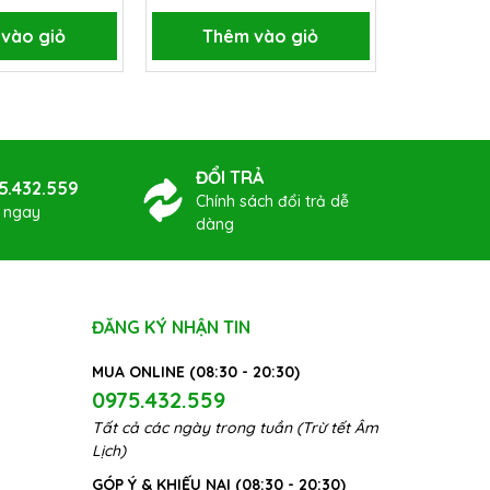
vào giỏ
Thêm vào giỏ
Thê
ĐỔI TRẢ
5.432.559
Chính sách đổi trả dễ
ợ ngay
dàng
ĐĂNG KÝ NHẬN TIN
MUA ONLINE (08:30 - 20:30)
0975.432.559
Tất cả các ngày trong tuần (Trừ tết Âm
Lịch)
GÓP Ý & KHIẾU NẠI (08:30 - 20:30)