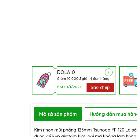
DOLA10
Giảm 10.000đ giá trị đơn hàng
HSD: 1/1/2024
Sao chép
Mô tả sản phẩm
Hướng dẫn mua hàn
Kìm nhọn mũi phẳng 125mm Tsunoda YF-120 Là sản
dùng để kẹp giữ tấm kim loại mà không làm hỏng b