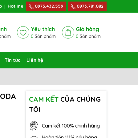
p
Hotline:
0975.432.559
0973.781.082
ánh
Yêu thích
Giỏ hàng
phẩm
0
Sản phẩm
0
Sản phẩm
Tin tức
Liên hệ
NODA
CAM KẾT
CỦA CHÚNG
TÔI
Cam kết 100% chính hãng
Hoàn tiền 111% nếu hàng