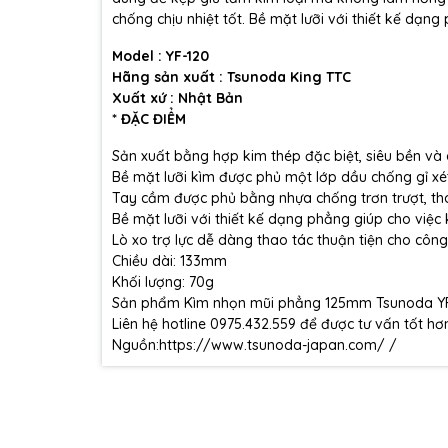
chống chịu nhiệt tốt. Bề mặt lưỡi với thiết kế dạn
Model : YF-120
Hãng sản xuất : Tsunoda King TTC
Xuất xứ : Nhật Bản
* ĐẶC ĐIỂM
Sản xuất bằng hợp kim thép đặc biệt, siêu bền và 
Bề mặt lưỡi kìm được phủ một lớp dầu chống gỉ xé
Tay cầm được phủ bằng nhựa chống trơn trượt, tho
Bề mặt lưỡi với thiết kế dạng phẳng giúp cho việc
Lò xo trợ lực dễ dàng thao tác thuận tiện cho công v
Chiều dài: 133mm
Khối lượng: 70g
Sản phẩm Kìm nhọn mũi phẳng 125mm Tsunoda YF-
Liên hệ hotline 0975.432.559 để được tư vấn tốt hơ
Nguồn:
https://www.tsunoda-japan.com/
/