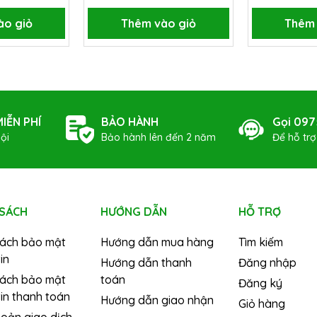
ào giỏ
Thêm vào giỏ
Thêm 
IỄN PHÍ
BẢO HÀNH
Gọi 097
ội
Bảo hành lên đến 2 năm
Để hỗ tr
 SÁCH
HƯỚNG DẪN
HỖ TRỢ
sách bảo mật
Hướng dẫn mua hàng
Tìm kiếm
in
Hướng dẫn thanh
Đăng nhập
sách bảo mật
toán
Đăng ký
in thanh toán
Hướng dẫn giao nhận
Giỏ hàng
hoản giao dịch