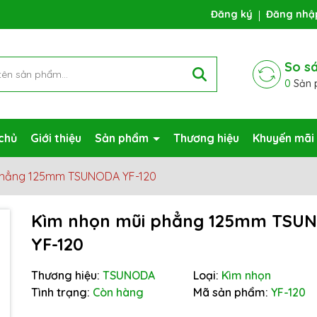
ng chờ đợi bạn
Đăng ký
Đăng nhậ
So s
0
Sản 
chủ
Giới thiệu
Sản phẩm
Thương hiệu
Khuyến mãi
phẳng 125mm TSUNODA YF-120
Kìm nhọn mũi phẳng 125mm TSU
YF-120
Mã giảm giá:
Thương hiệu:
TSUNODA
Loại:
Kìm nhọn
Ngày hết hạn:
Tình trạng:
Còn hàng
Mã sản phẩm:
YF-120
Điều kiện: