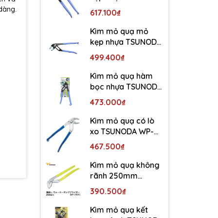
WP-300SC-S
 dàng.
617.100₫
Kìm mỏ quạ mỏ
kẹp nhựa TSUNODA
WP-250SC-S
499.400₫
Kìm mỏ quạ hàm
bọc nhựa TSUNODA
WP-200SC-S
473.000₫
Kìm mỏ quạ có lò
xo TSUNODA WP-
250SS
467.500₫
Kìm mỏ quạ không
rãnh 250mm
TSUNODA WP-250S
390.500₫
Kìm mỏ quạ kết