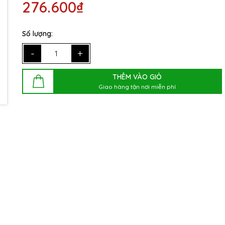
276.600₫
Số lượng:
-
+
THÊM VÀO GIỎ
Giao hàng tận nơi miễn phí