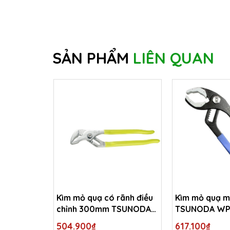
SẢN PHẨM
LIÊN QUAN
Kìm mỏ quạ có rãnh điều
Kìm mỏ quạ m
chỉnh 300mm TSUNODA
TSUNODA WP
WP-300
504.900₫
617.100₫