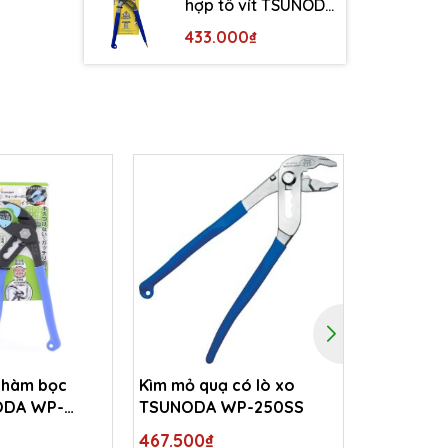
hợp tô vít TSUNODA
WP-200DS
433.000₫
 hàm bọc
Kìm mỏ quạ có lò xo
Kìm mỏ qu
ODA WP-
TSUNODA WP-250SS
250mm T
250S
467.500₫
390.500₫