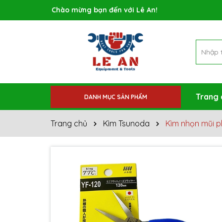
Rất nhiều ưu đãi và chương trình khuyến mãi đa
Trang 
DANH MỤC SẢN PHẨM
Trang chủ
Kìm Tsunoda
Kìm nhọn mũi 