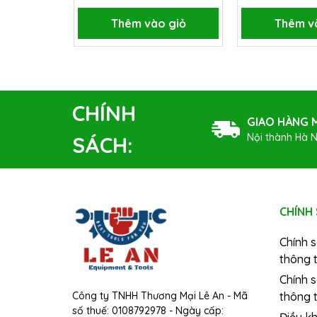
Thêm vào giỏ
Thêm v
CHÍNH
GIAO HÀNG M
Nội thành Hà N
SÁCH:
CHÍNH
Chính 
thông t
Chính 
Công ty TNHH Thương Mại Lê An - Mã
thông t
số thuế: 0108792978 - Ngày cấp:
Điều k