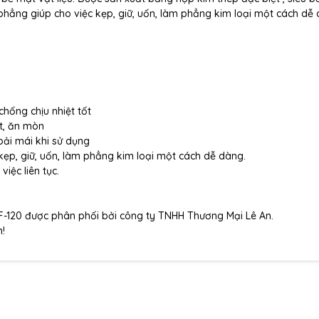
g phẳng giúp cho việc kẹp, giữ, uốn, làm phẳng kim loại một cách dễ
chống chịu nhiệt tốt
t, ăn mòn
ải mái khi sử dụng
 kẹp, giữ, uốn, làm phẳng kim loại một cách dễ dàng.
iệc liên tục.
120 được phân phối bởi công ty TNHH Thương Mại Lê An.
n!