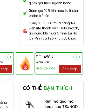
giảm giá theo ngành hàng.
Giảm giá 10% khi mua từ 5 sản
phẩm trở lên.
Tặng 100.000₫ mua hàng tại
website thành viên Dola Watch,
áp dụng khi mua Online tại Hồ
Chí Minh và 1 số khu vực khác.
DOLA50K
àng
Giảm 50k
HSD: 1/1/2024
 chép
Sao chép
CÓ THỂ
BẠN THÍCH
Kìm mỏ quạ mỏ
phẳng
kẹp nhựa TSUNODA
ền và