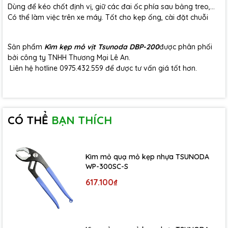
Dùng để kéo chốt định vị, giữ các đai ốc phía sau bảng treo,…
Có thể làm việc trên xe máy. Tốt cho kẹp ống, cài đặt chuỗi
Sản phẩm
Kìm kẹp mỏ vịt Tsunoda DBP-200
được phân phối
bởi công ty TNHH Thương Mại Lê An.
Liên hệ hotline 0975.432.559 để được tư vấn giá tốt hơn.
CÓ THỂ
BẠN THÍCH
Kìm mỏ quạ mỏ kẹp nhựa TSUNODA
WP-300SC-S
617.100₫