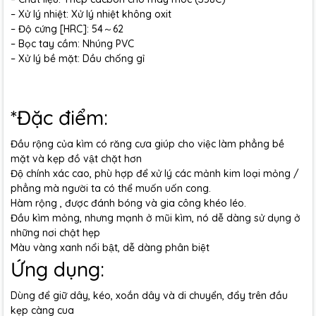
– Xử lý nhiệt: Xử lý nhiệt không oxit
– Độ cứng [HRC]: 54～62
– Bọc tay cầm: Nhúng PVC
– Xử lý bề mặt: Dầu chống gỉ
*Đặc điểm:
Đầu rộng của kìm có răng cưa giúp cho việc làm phẳng bề
mặt và kẹp đồ vật chặt hơn
Độ chính xác cao, phù hợp để xử lý các mảnh kim loại mỏng /
phẳng mà người ta có thể muốn uốn cong.
Hàm rộng , được đánh bóng và gia công khéo léo.
Đầu kìm mỏng, nhưng mạnh ở mũi kìm, nó dễ dàng sử dụng ở
những nơi chật hẹp
Màu vàng xanh nổi bật, dễ dàng phân biệt
Ứng dụng:
Dùng để giữ dây, kéo, xoắn dây và di chuyển, đẩy trên đầu
kẹp càng cua