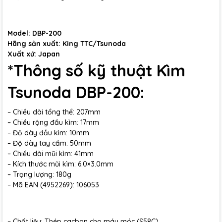
Model: DBP-200
Hãng sản xuất: King TTC/Tsunoda
Xuất xứ: Japan
*Thông số kỹ thuật Kìm
Tsunoda DBP-200:
– Chiều dài tổng thể: 207mm
– Chiều rộng đầu kìm: 17mm
– Độ dày đầu kìm: 10mm
– Độ dày tay cầm: 50mm
– Chiều dài mũi kìm: 41mm
– Kích thước mũi kìm: 6.0×3.0mm
– Trọng lượng: 180g
– Mã EAN (4952269): 106053
– Chất liệu: Thép cacbon cho máy móc (S58C)