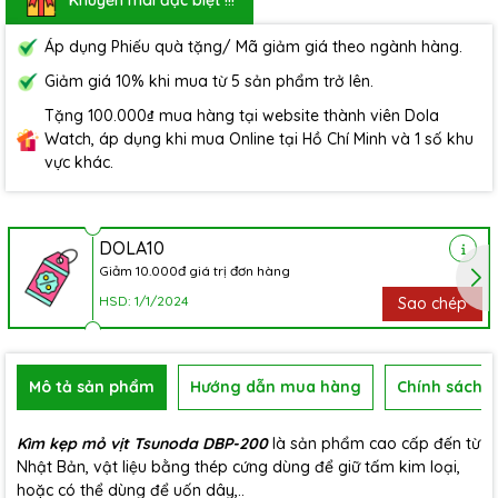
Áp dụng Phiếu quà tặng/ Mã giảm giá theo ngành hàng.
Giảm giá 10% khi mua từ 5 sản phẩm trở lên.
Tặng 100.000₫ mua hàng tại website thành viên Dola
Watch, áp dụng khi mua Online tại Hồ Chí Minh và 1 số khu
vực khác.
DOLA10
Giảm 10.000đ giá trị đơn hàng
HSD: 1/1/2024
Sao chép
Mô tả sản phẩm
Hướng dẫn mua hàng
Chính sách b
Kìm kẹp mỏ vịt Tsunoda DBP-200
là sản phẩm cao cấp đến từ
Nhật Bản, vật liệu bằng thép cứng dùng để giữ tấm kim loại,
hoặc có thể dùng để uốn dây,..