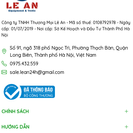
Công ty TNHH Thương Mại Lê An - Mã số thuế: 0108792978 - Ngày
cấp: 01/07/2019 - Nơi cấp: Sở Kế Hoạch và Đầu Tư Thành Phố Hà
Nội
Số 91, ngõ 318 phố Ngọc Trì, Phường Thạch Bàn, Quận
Long Biên, Thành phố Hà Nội, Việt Nam
0975.432.559
sale.lean24h@gmail.com
CHÍNH SÁCH
HƯỚNG DẪN