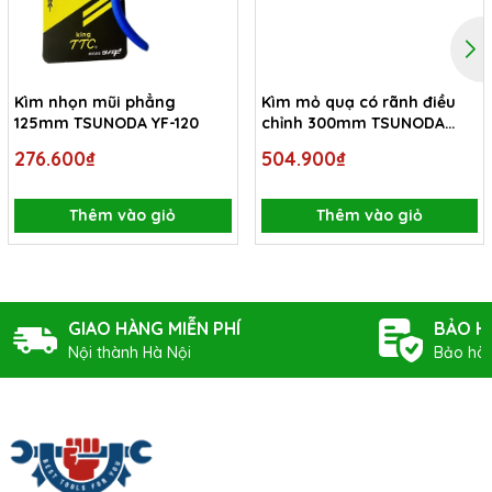
Kìm nhọn mũi phẳng
Kìm mỏ quạ có rãnh điều
125mm TSUNODA YF-120
chỉnh 300mm TSUNODA
WP-300
276.600₫
504.900₫
Thêm vào giỏ
Thêm vào giỏ
GIAO HÀNG MIỄN PHÍ
BẢO H
Nội thành Hà Nội
Bảo hàn