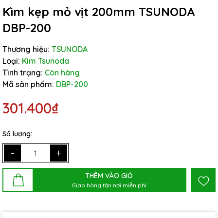
Kìm kẹp mỏ vịt 200mm TSUNODA
DBP-200
Thương hiệu:
TSUNODA
Loại:
Kìm Tsunoda
Tình trạng:
Còn hàng
Mã sản phẩm:
DBP-200
301.400₫
Số lượng:
-
+
THÊM VÀO GIỎ
Giao hàng tận nơi miễn phí