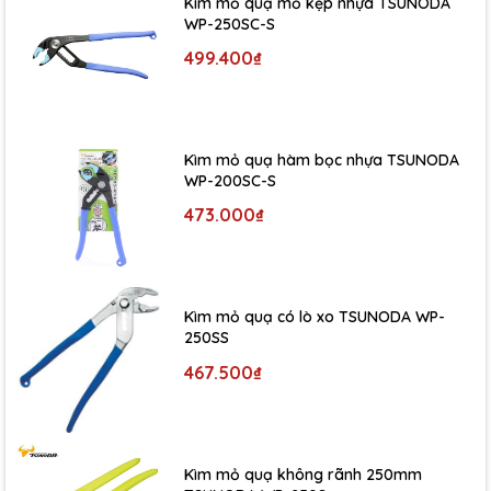
Kìm mỏ quạ mỏ kẹp nhựa TSUNODA
WP-250SC-S
499.400₫
Kìm mỏ quạ hàm bọc nhựa TSUNODA
WP-200SC-S
473.000₫
Kìm mỏ quạ có lò xo TSUNODA WP-
250SS
467.500₫
Kìm mỏ quạ không rãnh 250mm