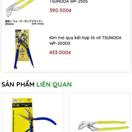
TSUNODA WP-250S
390.500₫
Kìm mỏ quạ kết hợp tô vít TSUNODA
WP-200DS
433.000₫
SẢN PHẨM
LIÊN QUAN