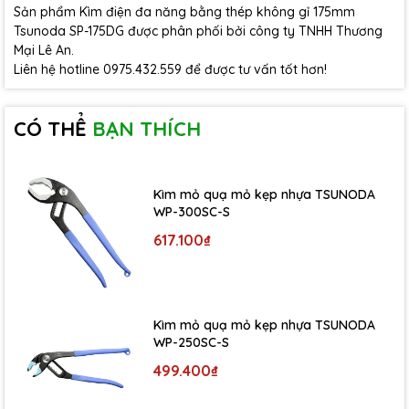
Sản phẩm Kìm điện đa năng bằng thép không gỉ 175mm
Tsunoda SP-175DG được phân phối bởi công ty TNHH Thương
Mại Lê An.
Liên hệ hotline 0975.432.559 để được tư vấn tốt hơn!
CÓ THỂ
BẠN THÍCH
Kìm mỏ quạ mỏ kẹp nhựa TSUNODA
WP-300SC-S
617.100₫
Kìm mỏ quạ mỏ kẹp nhựa TSUNODA
WP-250SC-S
499.400₫