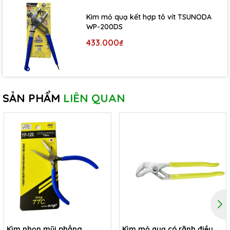
Kìm mỏ quạ kết hợp tô vít TSUNODA
WP-200DS
433.000₫
SẢN PHẨM
LIÊN QUAN
Kìm nhọn mũi phẳng
Kìm mỏ quạ có rãnh điều