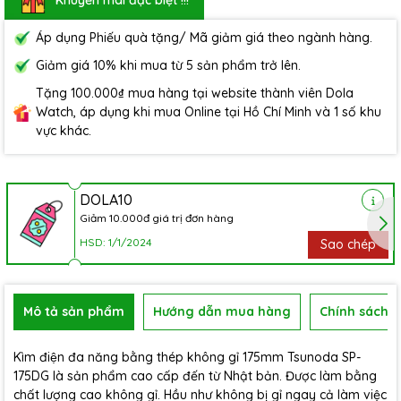
Áp dụng Phiếu quà tặng/ Mã giảm giá theo ngành hàng.
Giảm giá 10% khi mua từ 5 sản phẩm trở lên.
Tặng 100.000₫ mua hàng tại website thành viên Dola
Watch, áp dụng khi mua Online tại Hồ Chí Minh và 1 số khu
vực khác.
DOLA10
Giảm 10.000đ giá trị đơn hàng
HSD: 1/1/2024
Sao chép
Mô tả sản phẩm
Hướng dẫn mua hàng
Chính sách b
Kìm điện đa năng bằng thép không gỉ 175mm Tsunoda SP-
175DG là sản phẩm cao cấp đến từ Nhật bản. Được làm bằng
chất lượng cao không gỉ. Hầu như không bị gỉ ngay cả làm việc