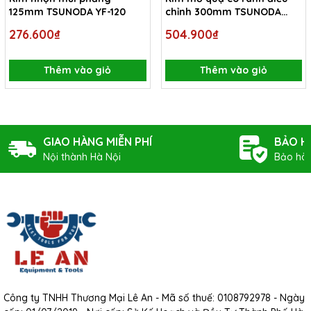
125mm TSUNODA YF-120
chỉnh 300mm TSUNODA
WP-300
276.600₫
504.900₫
Thêm vào giỏ
Thêm vào giỏ
GIAO HÀNG MIỄN PHÍ
BẢO H
Nội thành Hà Nội
Bảo hàn
Công ty TNHH Thương Mại Lê An - Mã số thuế: 0108792978 - Ngày