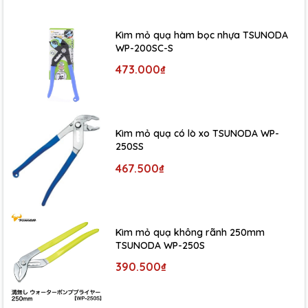
Kìm mỏ quạ hàm bọc nhựa TSUNODA
WP-200SC-S
473.000₫
Kìm mỏ quạ có lò xo TSUNODA WP-
250SS
467.500₫
Kìm mỏ quạ không rãnh 250mm
TSUNODA WP-250S
390.500₫