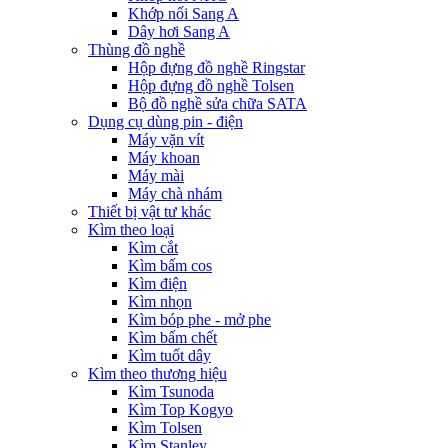
Khớp nối Sang A
Dây hơi Sang A
Thùng đồ nghề
Hộp đựng đồ nghề Ringstar
Hộp đựng đồ nghề Tolsen
Bộ đồ nghề sửa chữa SATA
Dụng cụ dùng pin - điện
Máy vặn vít
Máy khoan
Máy mài
Máy chà nhám
Thiết bị vật tư khác
Kìm theo loại
Kìm cắt
Kìm bấm cos
Kìm điện
Kìm nhọn
Kìm bóp phe - mở phe
Kìm bấm chết
Kìm tuốt dây
Kìm theo thương hiệu
Kìm Tsunoda
Kìm Top Kogyo
Kìm Tolsen
Kìm Stanley