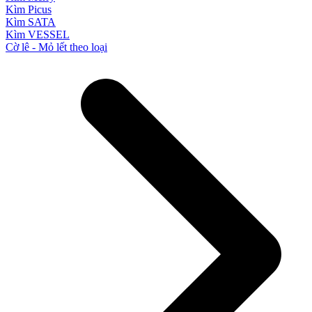
Kìm Picus
Kìm SATA
Kìm VESSEL
Cờ lê - Mỏ lết theo loại