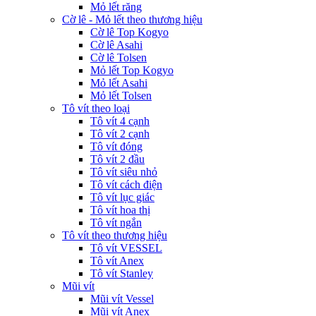
Mỏ lết răng
Cờ lê - Mỏ lết theo thương hiệu
Cờ lê Top Kogyo
Cờ lê Asahi
Cờ lê Tolsen
Mỏ lết Top Kogyo
Mỏ lết Asahi
Mỏ lết Tolsen
Tô vít theo loại
Tô vít 4 cạnh
Tô vít 2 cạnh
Tô vít đóng
Tô vít 2 đầu
Tô vít siêu nhỏ
Tô vít cách điện
Tô vít lục giác
Tô vít hoa thị
Tô vít ngắn
Tô vít theo thương hiệu
Tô vít VESSEL
Tô vít Anex
Tô vít Stanley
Mũi vít
Mũi vít Vessel
Mũi vít Anex