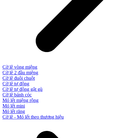
Cờ lê vòng miệng
Cờ lê 2 đầu miệng
Cờ lê đuôi chuột
Cờ lê tự động
Cờ lê tự động gật gù
Cờ lê bánh cóc
Mỏ lết miệng rộng
Mỏ lết mini
Mỏ lết răng
Cờ lê - Mỏ lết theo thương hiệu