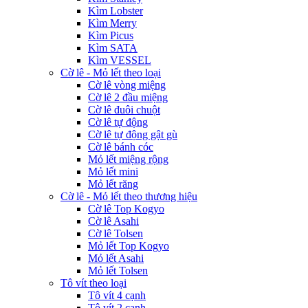
Kìm Lobster
Kìm Merry
Kìm Picus
Kìm SATA
Kìm VESSEL
Cờ lê - Mỏ lết theo loại
Cờ lê vòng miệng
Cờ lê 2 đầu miệng
Cờ lê đuôi chuột
Cờ lê tự động
Cờ lê tự động gật gù
Cờ lê bánh cóc
Mỏ lết miệng rộng
Mỏ lết mini
Mỏ lết răng
Cờ lê - Mỏ lết theo thương hiệu
Cờ lê Top Kogyo
Cờ lê Asahi
Cờ lê Tolsen
Mỏ lết Top Kogyo
Mỏ lết Asahi
Mỏ lết Tolsen
Tô vít theo loại
Tô vít 4 cạnh
Tô vít 2 cạnh