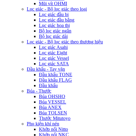
Mũi vít OHMI
Lục giác - Bộ lục giác theo loại
Lục giác đầu bi
Lục giác đầu bằng
Lục giác hoa thị
Bộ lục giác ngắn
Bộ lục giác dài
Lục giác - Bộ lục giác theo thương hiệu
Lục giác Asahi
Lục giác Eight
Lục giác Vessel
Lục giác SATA
Đầu khẩu - Tay vặn
Đầu khẩu TONE
Đầu khẩu FLAG
Đầu khẩu
Búa - Thước
Búa OHSHO
Búa VESSEL
Búa ANEX
Búa TOLSEN
Thước Mitutoyo
Phụ kiện khí nén
Khớp nối Nitto
Khớp nối NKC