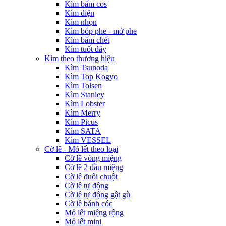
Kìm bấm cos
Kìm điện
Kìm nhọn
Kìm bóp phe - mở phe
Kìm bấm chết
Kìm tuốt dây
Kìm theo thương hiệu
Kìm Tsunoda
Kìm Top Kogyo
Kìm Tolsen
Kìm Stanley
Kìm Lobster
Kìm Merry
Kìm Picus
Kìm SATA
Kìm VESSEL
Cờ lê - Mỏ lết theo loại
Cờ lê vòng miệng
Cờ lê 2 đầu miệng
Cờ lê đuôi chuột
Cờ lê tự động
Cờ lê tự động gật gù
Cờ lê bánh cóc
Mỏ lết miệng rộng
Mỏ lết mini