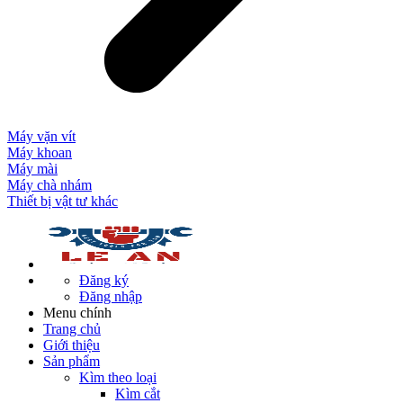
Máy vặn vít
Máy khoan
Máy mài
Máy chà nhám
Thiết bị vật tư khác
Đăng ký
Đăng nhập
Menu chính
Trang chủ
Giới thiệu
Sản phẩm
Kìm theo loại
Kìm cắt