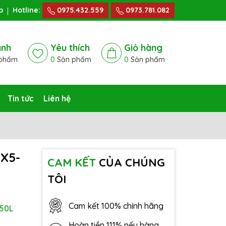
p
Hotline:
0975.432.559
0973.781.082
ánh
Yêu thích
Giỏ hàng
phẩm
0
Sản phẩm
0
Sản phẩm
Tin tức
Liên hệ
HX5-
CAM KẾT
CỦA CHÚNG
TÔI
Cam kết 100% chính hãng
50L
Hoàn tiền 111% nếu hàng