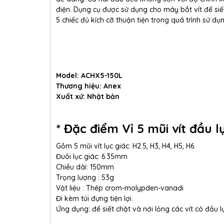
điện. Dụng cụ được sử dụng cho máy bắt vít để siết
5 chiếc đủ kích cỡ thuận tiện trong quá trình sử dụ
Model: ACHX5-150L
Thương hiệu: Anex
Xuất xứ: Nhật bản
* Đặc điểm Vỉ 5 mũi vít đầu 
Gồm 5 mũi vít lục giác: H2.5, H3, H4, H5, H6.
Đuôi lục giác: 6.35mm
Chiều dài: 150mm
Trọng lượng : 53g
Vật liệu : Thép crom-molypden-vanadi
Đi kèm túi đựng tiện lợi.
Ứng dụng: để siết chặt và nới lỏng các vít có đầu l