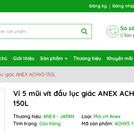
ng chờ đợi bạn
Đăng ký
Đăng nhậ
So s
0
Sản 
chủ
Giới thiệu
Sản phẩm
Thương hiệu
Khuyến mãi
 lục giác ANEX ACHX5-150L
Vỉ 5 mũi vít đầu lục giác ANEX AC
150L
Mã giảm giá:
Thương hiệu:
ANEX - JAPAN
Loại:
Mũi vít Anex
Ngày hết hạn:
Tình trạng:
Còn hàng
Mã sản phẩm:
ACHX5-1
Điều kiện: