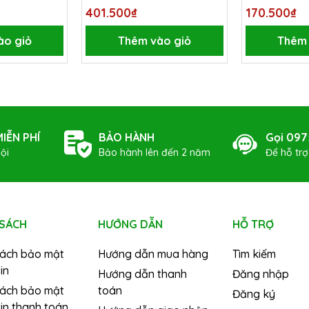
401.500₫
170.500₫
ào giỏ
Thêm vào giỏ
Thêm 
IỄN PHÍ
BẢO HÀNH
Gọi 097
ội
Bảo hành lên đến 2 năm
Để hỗ tr
 SÁCH
HƯỚNG DẪN
HỖ TRỢ
sách bảo mật
Hướng dẫn mua hàng
Tìm kiếm
in
Hướng dẫn thanh
Đăng nhập
sách bảo mật
toán
Đăng ký
in thanh toán