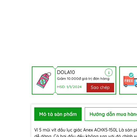
DOLA10
Giảm 10.000đ giá trị đơn hàng
HSD: 1/1/2024
Sao chép
Mô tả sản phẩm
Hướng dẫn mua hàn
Vỉ 5 mũi vít đầu lục giác Anex ACHX5-150L Là sản
dễ dàng. Cả hai đầu đều không sơn với độ chính xá