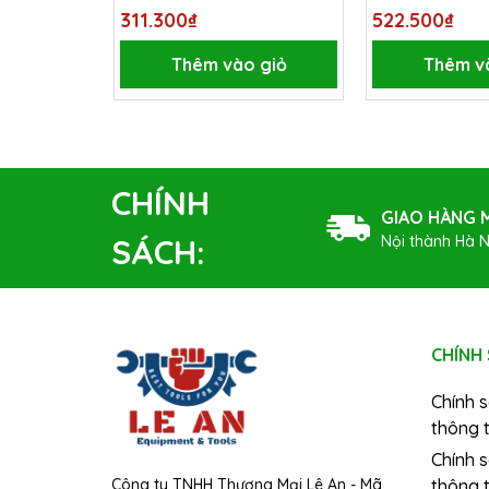
No.6620
311.300₫
522.500₫
Thêm vào giỏ
Thêm v
CHÍNH
GIAO HÀNG M
Nội thành Hà N
SÁCH:
CHÍNH
Chính 
thông t
Chính 
Công ty TNHH Thương Mại Lê An - Mã
thông t