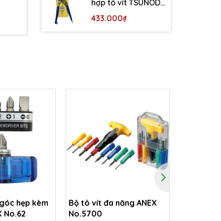
hợp tô vít TSUNODA
WP-200DS
433.000₫
 góc hẹp kèm
Bộ tô vít đa năng ANEX
Tay vặn t
X No.62
No.5700
hẹp (loại