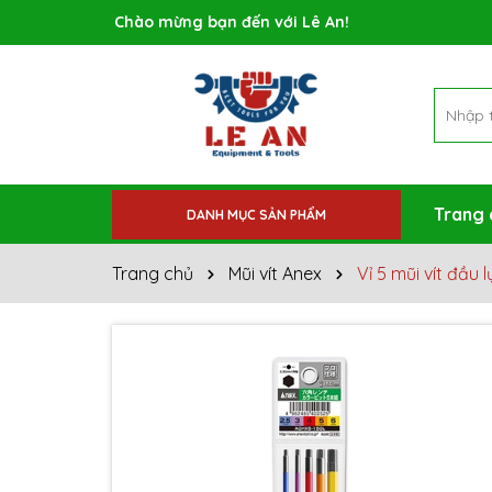
Rất nhiều ưu đãi và chương trình khuyến mãi đa
Trang 
DANH MỤC SẢN PHẨM
Trang chủ
Mũi vít Anex
Vỉ 5 mũi vít đầu