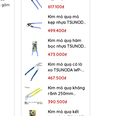
WP-300SC-S
Bộ gồm
617.100₫
Kìm mỏ quạ mỏ
kẹp nhựa TSUNODA
WP-250SC-S
499.400₫
Kìm mỏ quạ hàm
bọc nhựa TSUNODA
WP-200SC-S
473.000₫
Kìm mỏ quạ có lò
xo TSUNODA WP-
250SS
467.500₫
Kìm mỏ quạ không
rãnh 250mm
TSUNODA WP-250S
390.500₫
Kìm mỏ quạ kết