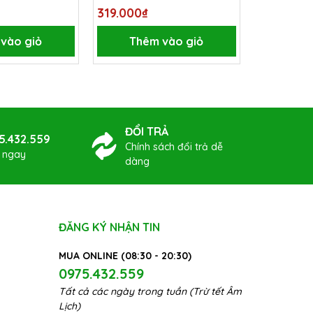
No.526
319.000₫
331.100₫
vào giỏ
Thêm vào giỏ
Thê
ĐỔI TRẢ
5.432.559
Chính sách đổi trả dễ
ợ ngay
dàng
ĐĂNG KÝ NHẬN TIN
MUA ONLINE (08:30 - 20:30)
0975.432.559
Tất cả các ngày trong tuần (Trừ tết Âm
Lịch)