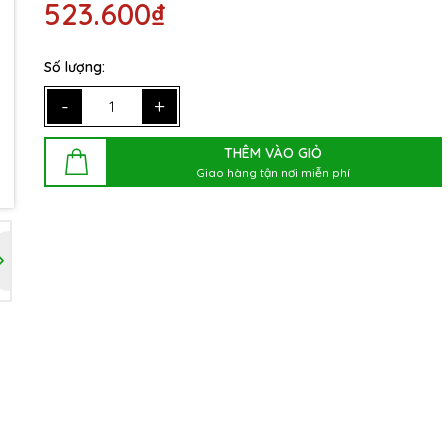
523.600₫
Số lượng:
-
+
THÊM VÀO GIỎ
Giao hàng tận nơi miễn phí