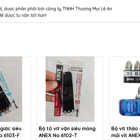
50L được phân phối bởi công ty TNHH Thương Mại Lê An
để được tư vấn tốt hơn!
 giác siêu
Bộ tô vít vặn siêu mỏng
Bộ vít tháo
o.6103-F
ANEX No.6102-T
mũi vít ANE