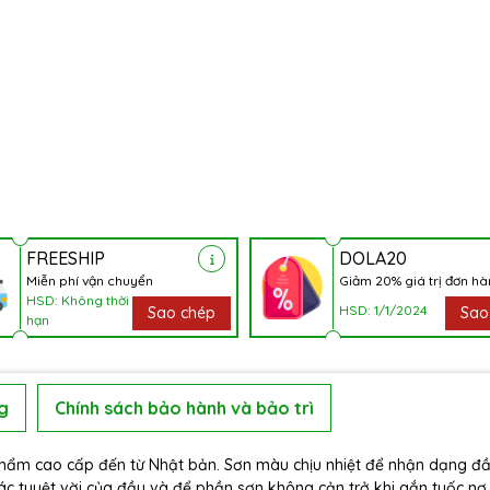
FREESHIP
DOLA20
Miễn phí vận chuyển
Giảm 20% giá trị đơn h
HSD: Không thời
HSD: 1/1/2024
Sao chép
Sao
hạn
g
Chính sách bảo hành và bảo trì
 phẩm cao cấp đến từ Nhật bản. Sơn màu chịu nhiệt để nhận dạng đầ
c tuyệt vời của đầu và để phần sơn không cản trở khi gắn tuốc nơ 