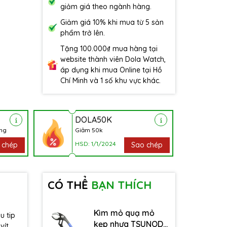
giảm giá theo ngành hàng.
Giảm giá 10% khi mua từ 5 sản
phẩm trở lên.
Tặng 100.000₫ mua hàng tại
website thành viên Dola Watch,
áp dụng khi mua Online tại Hồ
Chí Minh và 1 số khu vực khác.
DOLA50K
àng
Giảm 50k
HSD: 1/1/2024
 chép
Sao chép
CÓ THỂ
BẠN THÍCH
Kìm mỏ quạ mỏ
u tip
kẹp nhựa TSUNODA
vít