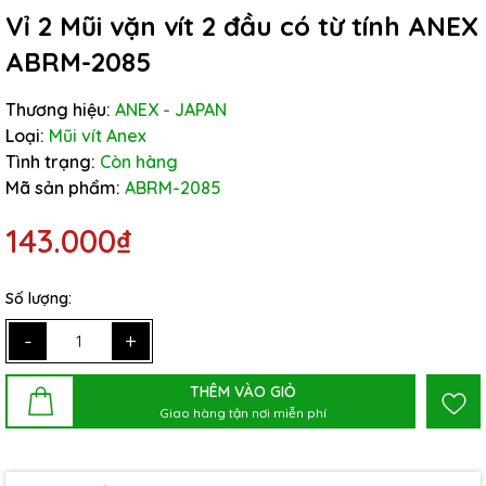
Vỉ 2 Mũi vặn vít 2 đầu có từ tính ANEX
ABRM-2085
Thương hiệu:
ANEX - JAPAN
Loại:
Mũi vít Anex
Tình trạng:
Còn hàng
Mã sản phẩm:
ABRM-2085
143.000₫
Số lượng:
-
+
THÊM VÀO GIỎ
Giao hàng tận nơi miễn phí