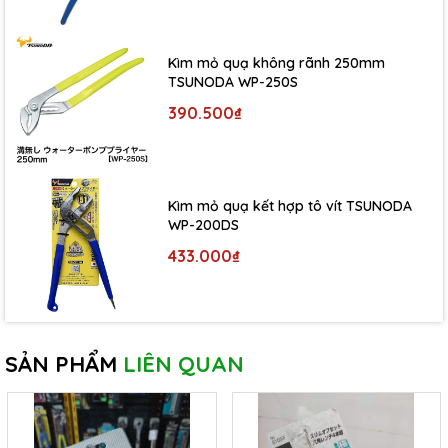
Kìm mỏ quạ không rãnh 250mm
TSUNODA WP-250S
390.500₫
Kìm mỏ quạ kết hợp tô vít TSUNODA
WP-200DS
433.000₫
SẢN PHẨM
LIÊN QUAN