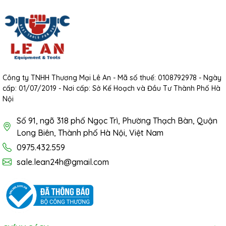
Công ty TNHH Thương Mại Lê An - Mã số thuế: 0108792978 - Ngày
cấp: 01/07/2019 - Nơi cấp: Sở Kế Hoạch và Đầu Tư Thành Phố Hà
Nội
Số 91, ngõ 318 phố Ngọc Trì, Phường Thạch Bàn, Quận
Long Biên, Thành phố Hà Nội, Việt Nam
0975.432.559
sale.lean24h@gmail.com