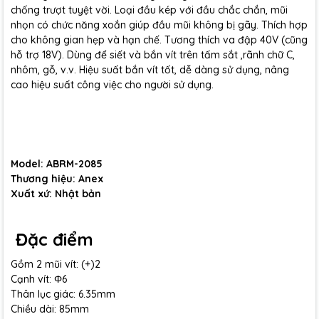
chống trượt tuyệt vời. Loại đầu kép với đầu chắc chắn, mũi
nhọn có chức năng xoắn giúp đầu mũi không bị gãy. Thích hợp
cho không gian hẹp và hạn chế. Tương thích va đập 40V (cũng
hỗ trợ 18V). Dùng để siết và bắn vít trên tấm sắt ,rãnh chữ C,
nhôm, gỗ, v.v. Hiệu suất bắn vít tốt, dễ dàng sử dụng, nâng
cao hiệu suất công việc cho người sử dụng.
Model: ABRM-2085
Thương hiệu: Anex
Xuất xứ: Nhật bản
Đặc điểm
Gồm 2 mũi vít: (+)2
Cạnh vít: Φ6
Thân lục giác: 6.35mm
Chiều dài: 85mm