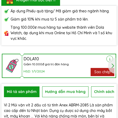
Áp dụng Phiếu quà tặng/ Mã giảm giá theo ngành hàng.
Giảm giá 10% khi mua từ 5 sản phẩm trở lên.
Tặng 100.000₫ mua hàng tại website thành viên Dola
Watch, áp dụng khi mua Online tại Hồ Chí Minh và 1 số khu
vực khác.
DOLA10
Giảm 10.000đ giá trị đơn hàng
HSD: 1/1/2024
Sao chép
Mô tả sản phẩm
Hướng dẫn mua hàng
Chính sách b
Vỉ 2 Mũi vặn vít 2 đầu có từ tính Anex ABRM-2085 Là sản phẩm
cao cấp đến từ Nhật bản. Dụng cụ được sử dụng cho máy bắt
vít, máy khoan … Với khả năng chống mài mòn, bền bỉ và