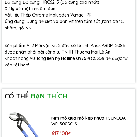
Độ cứng Độ cứng: HRC62. 5 (độ cứng cao nhất)
Xử lý bề mặt: nhuộm đen
Vật liệu:Thép Chrome Molypden Vanadi, PP
Ứng dụng: Dùng để siết và bắn vít trên tấm sắt ,rãnh chữ C,
nhôm, gỗ, v.v.
Sản phẩm Vỉ 2 Mũi vặn vít 2 đầu có từ tính Anex ABRM-2085
được phân phối bởi công ty TNHH Thương Mại Lê An
Khách hàng vui lòng liên hệ Hotline
0975.432.559
để được tư
vấn tốt hơn!
CÓ THỂ
BẠN THÍCH
Kìm mỏ quạ mỏ kẹp nhựa TSUNODA
WP-300SC-S
617.100₫