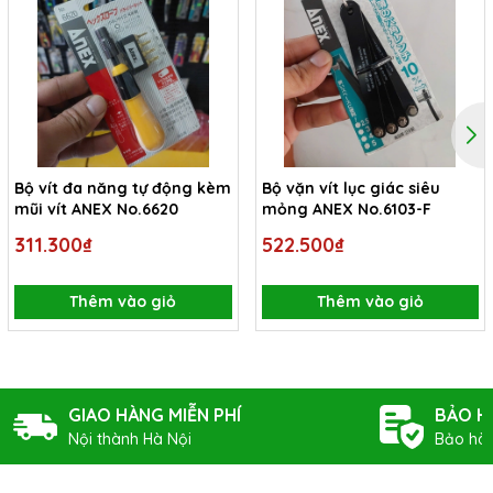
Bộ vít đa năng tự động kèm
Bộ vặn vít lục giác siêu
mũi vít ANEX No.6620
mỏng ANEX No.6103-F
311.300₫
522.500₫
Thêm vào giỏ
Thêm vào giỏ
GIAO HÀNG MIỄN PHÍ
BẢO H
Nội thành Hà Nội
Bảo hàn