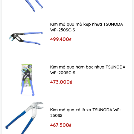
Kìm mỏ quạ mỏ kẹp nhựa TSUNODA
WP-250SC-S
499.400₫
Kìm mỏ quạ hàm bọc nhựa TSUNODA
WP-200SC-S
473.000₫
Kìm mỏ quạ có lò xo TSUNODA WP-
250SS
467.500₫