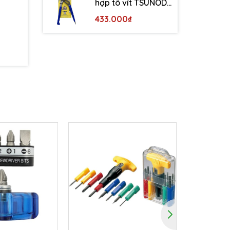
hợp tô vít TSUNODA
WP-200DS
433.000₫