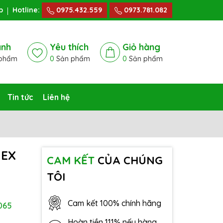
p
Hotline:
0975.432.559
0973.781.082
ánh
Yêu thích
Giỏ hàng
phẩm
0
Sản phẩm
0
Sản phẩm
Tin tức
Liên hệ
NEX
CAM KẾT
CỦA CHÚNG
TÔI
Cam kết 100% chính hãng
065
Hoàn tiền 111% nếu hàng