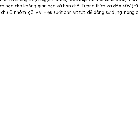
ích hợp cho không gian hẹp và hạn chế. Tương thích va đập 40V (c
h chữ C, nhôm, gỗ, v.v. Hiệu suất bắn vít tốt, dễ dàng sử dụng, nâng 