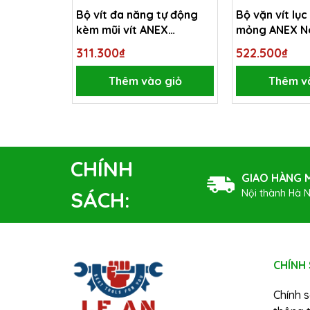
Bộ vít đa năng tự động
Bộ vặn vít lục
kèm mũi vít ANEX
mỏng ANEX N
No.6620
311.300₫
522.500₫
Thêm vào giỏ
Thêm v
CHÍNH
GIAO HÀNG M
Nội thành Hà N
SÁCH:
CHÍNH
Chính 