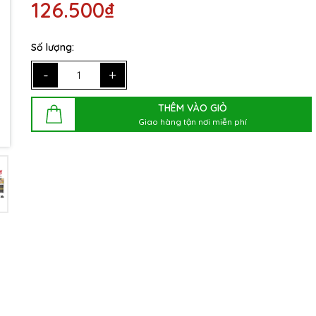
126.500₫
Điều kiện:
Số lượng:
-
+
THÊM VÀO GIỎ
Giao hàng tận nơi miễn phí