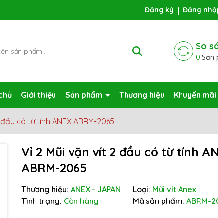
ng chờ đợi bạn
Đăng ký
Đăng nhậ
So s
0
Sản 
chủ
Giới thiệu
Sản phẩm
Thương hiệu
Khuyến mãi
 2 đầu có từ tính ANEX ABRM-2065
Vỉ 2 Mũi vặn vít 2 đầu có từ tính A
ABRM-2065
Mã giảm giá:
Thương hiệu:
ANEX - JAPAN
Loại:
Mũi vít Anex
Ngày hết hạn:
Tình trạng:
Còn hàng
Mã sản phẩm:
ABRM-2