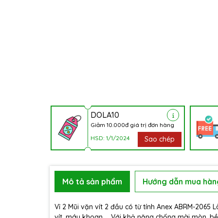
DOLA10
Giảm 10.000đ giá trị đơn hàng
HSD: 1/1/2024
Sao chép
Mô tả sản phẩm
Hướng dẫn mua hàn
Vỉ 2 Mũi vặn vít 2 đầu có từ tính Anex ABRM-2065
vít, máy khoan … Với khả năng chống mài mòn, bền