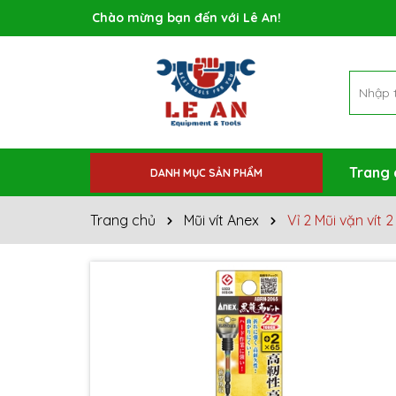
Rất nhiều ưu đãi và chương trình khuyến mãi đa
Trang 
DANH MỤC SẢN PHẨM
Trang chủ
Mũi vít Anex
Vỉ 2 Mũi vặn vít