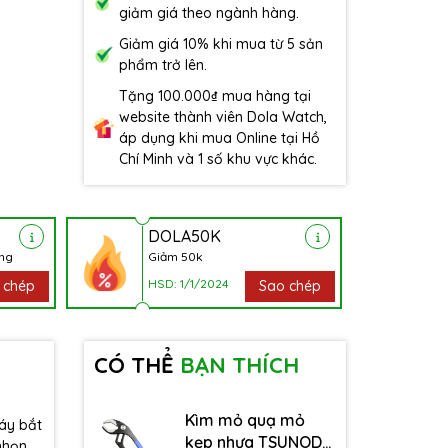
giảm giá theo ngành hàng.
Giảm giá 10% khi mua từ 5 sản
phẩm trở lên.
Tặng 100.000₫ mua hàng tại
website thành viên Dola Watch,
áp dụng khi mua Online tại Hồ
Chí Minh và 1 số khu vực khác.
DOLA50K
àng
Giảm 50k
HSD: 1/1/2024
 chép
Sao chép
CÓ THỂ
BẠN THÍCH
Kìm mỏ quạ mỏ
áy bắt
kẹp nhựa TSUNODA
nhọn