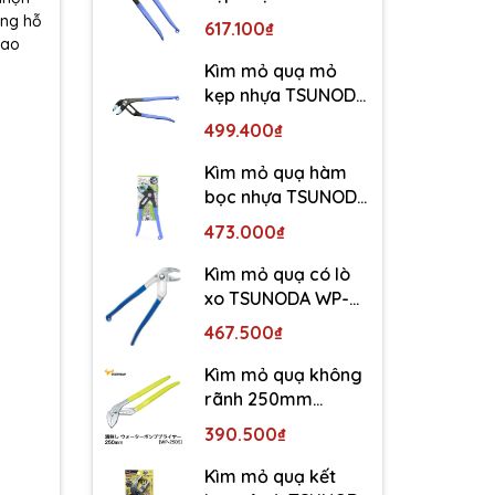
WP-300SC-S
ũng hỗ
617.100₫
cao
Kìm mỏ quạ mỏ
kẹp nhựa TSUNODA
WP-250SC-S
499.400₫
Kìm mỏ quạ hàm
bọc nhựa TSUNODA
WP-200SC-S
473.000₫
Kìm mỏ quạ có lò
xo TSUNODA WP-
250SS
467.500₫
Kìm mỏ quạ không
rãnh 250mm
TSUNODA WP-250S
390.500₫
Kìm mỏ quạ kết