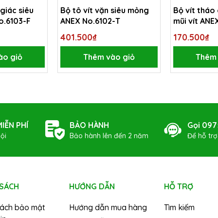
 giác siêu
Bộ tô vít vặn siêu mỏng
Bộ vít tháo
o.6103-F
ANEX No.6102-T
mũi vít ANE
401.500₫
170.500₫
ào giỏ
Thêm vào giỏ
Thêm 
IỄN PHÍ
BẢO HÀNH
Gọi 097
ội
Bảo hành lên đến 2 năm
Để hỗ tr
 SÁCH
HƯỚNG DẪN
HỖ TRỢ
sách bảo mật
Hướng dẫn mua hàng
Tìm kiếm