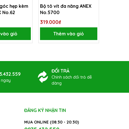
 góc hẹp kèm
Bộ tô vít đa năng ANEX
Tay vặn t
X No.62
No.5700
hẹp (loại
No.526
319.000₫
331.100₫
vào giỏ
Thêm vào giỏ
Thê
ĐỔI TRẢ
5.432.559
Chính sách đổi trả dễ
ợ ngay
dàng
ĐĂNG KÝ NHẬN TIN
MUA ONLINE (08:30 - 20:30)