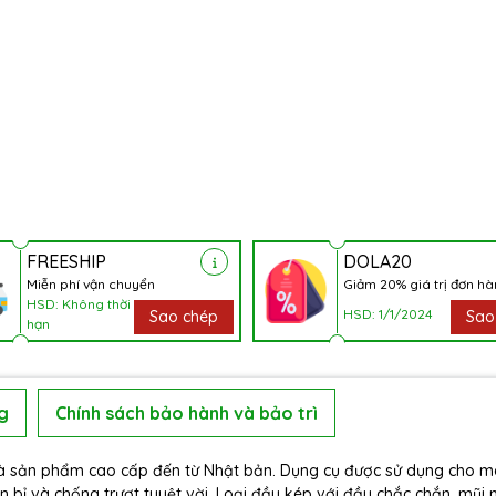
FREESHIP
DOLA20
Miễn phí vận chuyển
Giảm 20% giá trị đơn h
HSD: Không thời
HSD: 1/1/2024
Sao chép
Sao
hạn
g
Chính sách bảo hành và bảo trì
 Là sản phẩm cao cấp đến từ Nhật bản. Dụng cụ được sử dụng cho m
 bỉ và chống trượt tuyệt vời. Loại đầu kép với đầu chắc chắn, mũi 