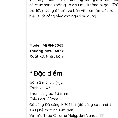
có chức năng xoắn giúp đầu mũi không bị gãy. Th
trợ 18V). Dùng để siết và bắn vít trên tấm sắt ,rãn
hiệu suất công việc cho người sử dụng.
Model: ABRM-2065
Thương hiệu: Anex
Xuất xứ: Nhật bản
* Đặc điểm
Gồm 2 mũi vít: (+)2
Cạnh vít: Φ6
Thân lục giác: 6.35mm
Chiều dài: 65mm
Độ cứng Độ cứng: HRC62. 5 (độ cứng cao nhất)
Xử lý bề mặt: nhuộm đen
Vật liệu:Thép Chrome Molypden Vanadi, PP