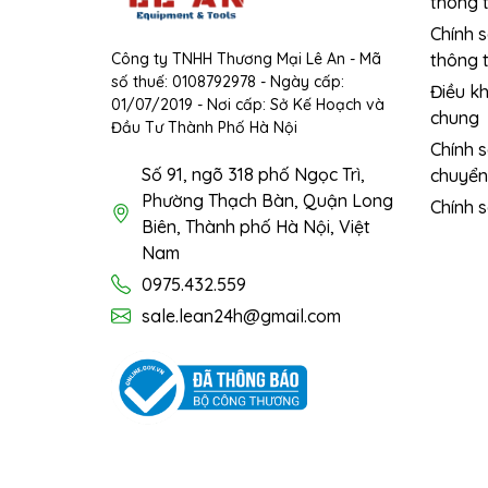
thông t
Chính 
Công ty TNHH Thương Mại Lê An - Mã
thông t
số thuế: 0108792978 - Ngày cấp:
Điều k
01/07/2019 - Nơi cấp: Sở Kế Hoạch và
chung
Đầu Tư Thành Phố Hà Nội
Chính 
Số 91, ngõ 318 phố Ngọc Trì,
chuyển
Phường Thạch Bàn, Quận Long
Chính 
Biên, Thành phố Hà Nội, Việt
Nam
0975.432.559
sale.lean24h@gmail.com