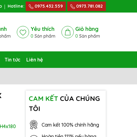
p
Hotline:
0975.432.559
0973.781.082
ánh
Yêu thích
Giỏ hàng
phẩm
0
Sản phẩm
0
Sản phẩm
Tin tức
Liên hệ
X
CAM KẾT
CỦA CHÚNG
TÔI
Cam kết 100% chính hãng
-H4x180
Hoàn tiền 111% nếu hàng