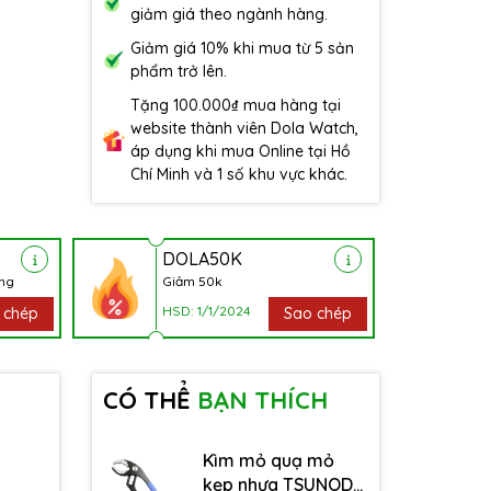
giảm giá theo ngành hàng.
Giảm giá 10% khi mua từ 5 sản
phẩm trở lên.
Tặng 100.000₫ mua hàng tại
website thành viên Dola Watch,
áp dụng khi mua Online tại Hồ
Chí Minh và 1 số khu vực khác.
DOLA50K
àng
Giảm 50k
HSD: 1/1/2024
 chép
Sao chép
CÓ THỂ
BẠN THÍCH
Kìm mỏ quạ mỏ
kẹp nhựa TSUNODA