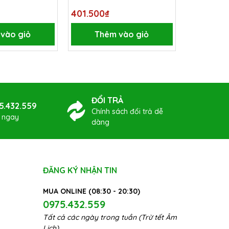
401.500₫
401.500₫
vào giỏ
Thêm vào giỏ
Thê
ĐỔI TRẢ
5.432.559
Chính sách đổi trả dễ
ợ ngay
dàng
ĐĂNG KÝ NHẬN TIN
MUA ONLINE (08:30 - 20:30)
0975.432.559
Tất cả các ngày trong tuần (Trừ tết Âm
Lịch)