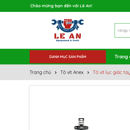
Rất nhiều ưu đãi và chương trình khuyến mãi đa
Trang 
DANH MỤC SẢN PHẨM
Trang chủ
Tô vít Anex
Tô vít lục giác 