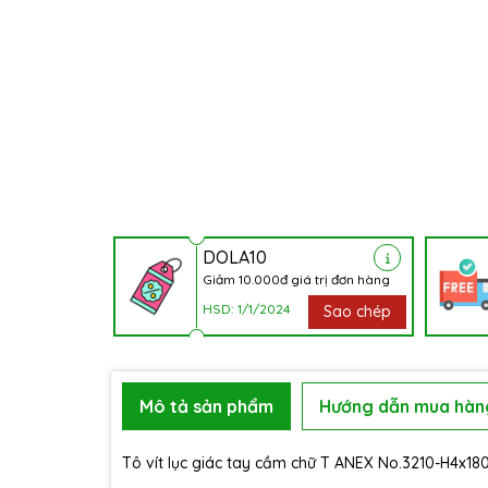
DOLA10
Giảm 10.000đ giá trị đơn hàng
HSD: 1/1/2024
Sao chép
Mô tả sản phẩm
Hướng dẫn mua hàn
Tô vít lục giác tay cầm chữ T ANEX No.3210-H4x18