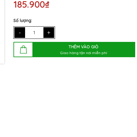
185.900₫
Điều kiện:
Số lượng:
-
+
THÊM VÀO GIỎ
Giao hàng tận nơi miễn phí