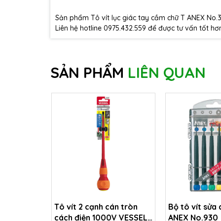
Sản phẩm Tô vít lục giác tay cầm chữ T ANEX No.
Liên hệ hotline 0975.432.559 để được tư vấn tốt hơ
SẢN PHẨM
LIÊN QUAN
Tô vít 2 cạnh cán tròn
Bộ tô vít sửa 
cách điện 1000V VESSEL
ANEX No.930