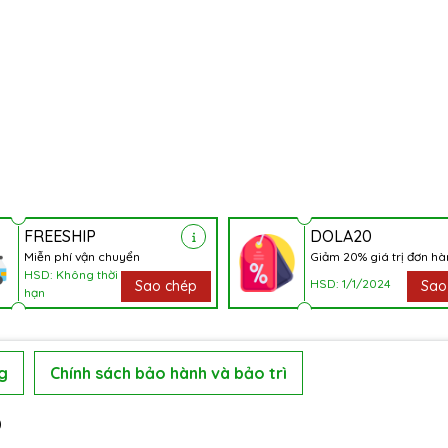
FREESHIP
DOLA20
Miễn phí vận chuyển
Giảm 20% giá trị đơn h
HSD: Không thời
HSD: 1/1/2024
Sao chép
Sao
hạn
g
Chính sách bảo hành và bảo trì
0