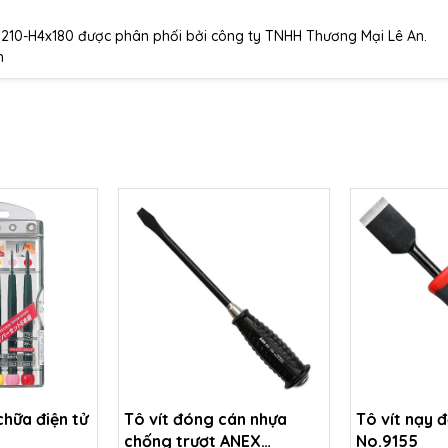
3210-H4x180 được phân phối bởi công ty TNHH Thương Mại Lê An.
n
chữa điện tử
Tô vít đóng cán nhựa
Tô vít nạy 
chống trượt ANEX
No.9155