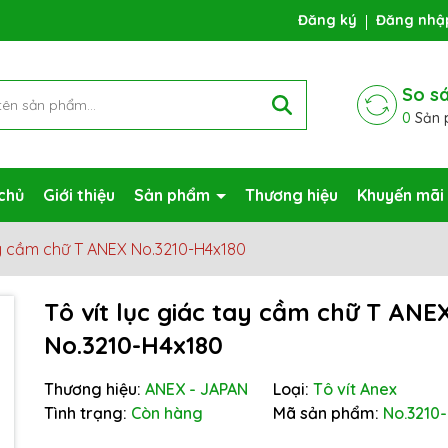
ng chờ đợi bạn
Đăng ký
Đăng nhậ
So s
0
Sản 
chủ
Giới thiệu
Sản phẩm
Thương hiệu
Khuyến mãi
tay cầm chữ T ANEX No.3210-H4x180
Tô vít lục giác tay cầm chữ T ANE
No.3210-H4x180
Mã giảm giá:
Thương hiệu:
ANEX - JAPAN
Loại:
Tô vít Anex
Tình trạng:
Còn hàng
Mã sản phẩm:
No.3210
Ngày hết hạn: