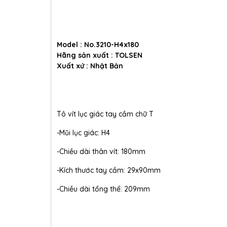
Model : No.3210-H4x180
Hãng sản xuất : TOLSEN
Xuất xứ : Nhật Bản
Tô vít lục giác tay cầm chữ T
-Mũi lục giác: H4
-Chiều dài thân vít: 180mm
-Kích thước tay cầm: 29x90mm
-Chiều dài tổng thể: 209mm