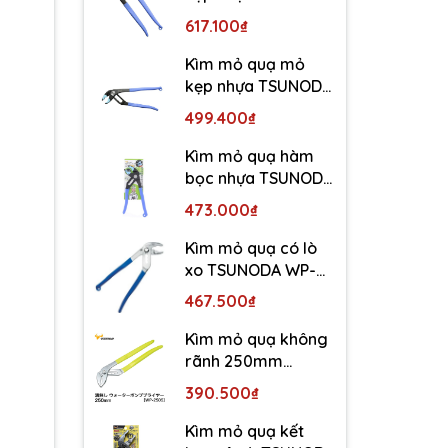
WP-300SC-S
617.100₫
Kìm mỏ quạ mỏ
kẹp nhựa TSUNODA
WP-250SC-S
499.400₫
Kìm mỏ quạ hàm
bọc nhựa TSUNODA
WP-200SC-S
473.000₫
Kìm mỏ quạ có lò
xo TSUNODA WP-
250SS
467.500₫
Kìm mỏ quạ không
rãnh 250mm
TSUNODA WP-250S
390.500₫
Kìm mỏ quạ kết