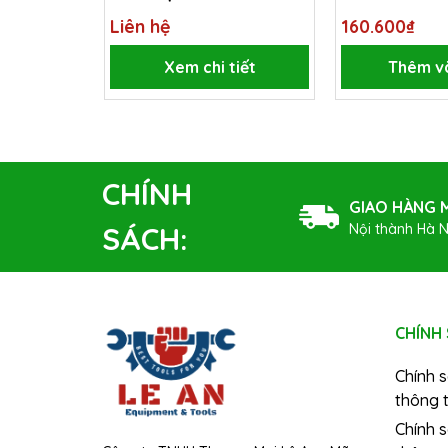
200-6x1.0x150
Liên hệ
160.600₫
Xem chi tiết
Thêm v
CHÍNH
GIAO HÀNG M
Nội thành Hà N
SÁCH:
CHÍNH
Chính 
thông t
Chính 