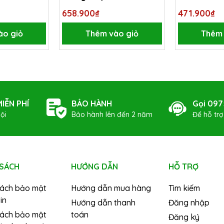
No.9210-9.5x150
658.900₫
471.900₫
ào giỏ
Thêm vào giỏ
Thêm 
IỄN PHÍ
BẢO HÀNH
Gọi 097
ội
Bảo hành lên đến 2 năm
Để hỗ tr
 SÁCH
HƯỚNG DẪN
HỖ TRỢ
sách bảo mật
Hướng dẫn mua hàng
Tìm kiếm
in
Hướng dẫn thanh
Đăng nhập
sách bảo mật
toán
Đăng ký