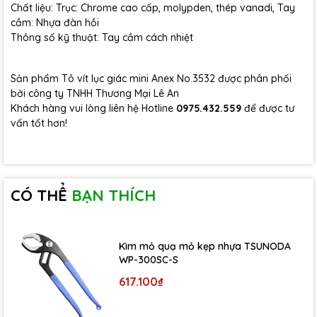
Chất liệu: Trục: Chrome cao cấp, molypden, thép vanadi, Tay
cầm: Nhựa đàn hồi
Thông số kỹ thuật: Tay cầm cách nhiệt
Sản phẩm Tô vít lục giác mini Anex No.3532 được phân phối
bởi công ty TNHH Thương Mại Lê An
Khách hàng vui lòng liên hệ Hotline
0975.432.559
để được tư
vấn tốt hơn!
CÓ THỂ
BẠN THÍCH
Kìm mỏ quạ mỏ kẹp nhựa TSUNODA
WP-300SC-S
617.100₫