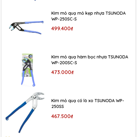
Kìm mỏ quạ mỏ kẹp nhựa TSUNODA
WP-250SC-S
499.400₫
Kìm mỏ quạ hàm bọc nhựa TSUNODA
WP-200SC-S
473.000₫
Kìm mỏ quạ có lò xo TSUNODA WP-
250SS
467.500₫