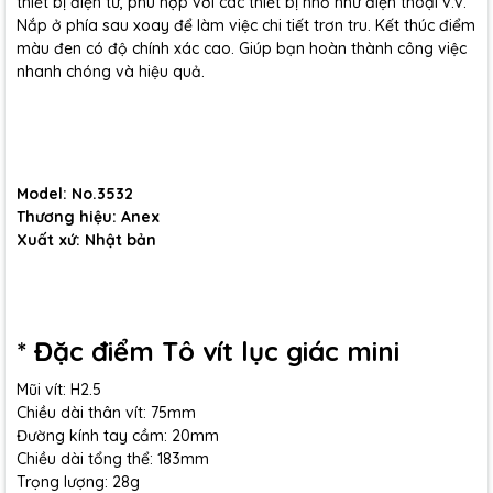
thiết bị điện tử, phù hợp với các thiết bị nhỏ như điện thoại v.v.
Nắp ở phía sau xoay để làm việc chi tiết trơn tru. Kết thúc điểm
màu đen có độ chính xác cao. Giúp bạn hoàn thành công việc
nhanh chóng và hiệu quả.
Model: No.3532
Thương hiệu: Anex
Xuất xứ: Nhật bản
* Đặc điểm Tô vít lục giác mini
Mũi vít: H2.5
Chiều dài thân vít: 75mm
Đường kính tay cầm: 20mm
Chiều dài tổng thể: 183mm
Trọng lượng: 28g