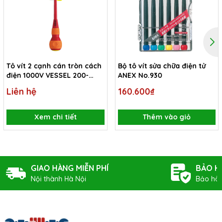
Tô vít 2 cạnh cán tròn cách
Bộ tô vít sửa chữa điện tử
điện 1000V VESSEL 200-
ANEX No.930
6x1.0x150
Liên hệ
160.600₫
Xem chi tiết
Thêm vào giỏ
GIAO HÀNG MIỄN PHÍ
BẢO H
Nội thành Hà Nội
Bảo hàn