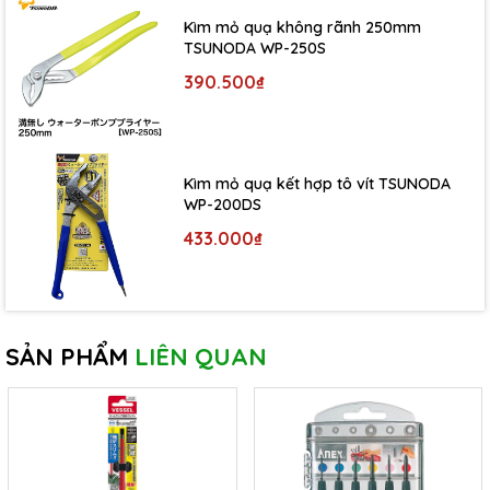
Kìm mỏ quạ không rãnh 250mm
TSUNODA WP-250S
390.500₫
Kìm mỏ quạ kết hợp tô vít TSUNODA
WP-200DS
433.000₫
SẢN PHẨM
LIÊN QUAN