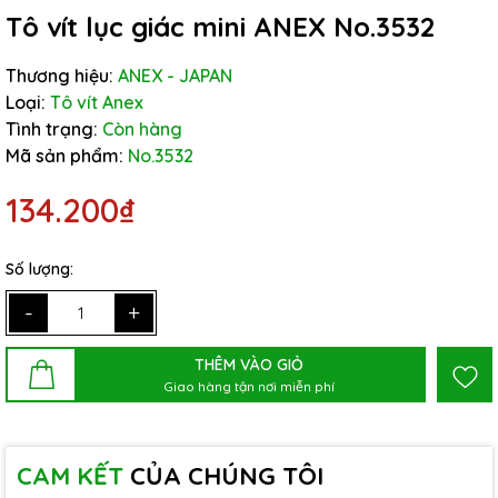
Tô vít lục giác mini ANEX No.3532
Thương hiệu:
ANEX - JAPAN
Loại:
Tô vít Anex
Tình trạng:
Còn hàng
Mã sản phẩm:
No.3532
134.200₫
Số lượng:
-
+
THÊM VÀO GIỎ
Giao hàng tận nơi miễn phí
CAM KẾT
CỦA CHÚNG TÔI