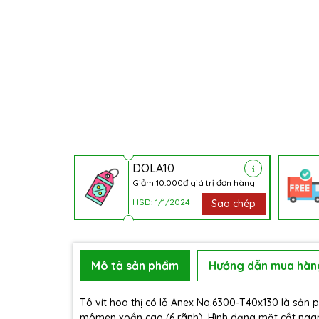
DOLA10
Giảm 10.000đ giá trị đơn hàng
HSD: 1/1/2024
Sao chép
Mô tả sản phẩm
Hướng dẫn mua hàn
Tô vít hoa thị có lỗ Anex No.6300-T40x130 là sản p
mômen xoắn cao (6 rãnh). Hình dạng mặt cắt ngan