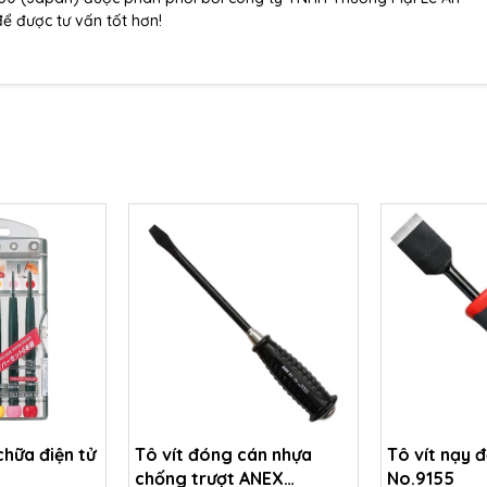
để được tư vấn tốt hơn!
chữa điện tử
Tô vít đóng cán nhựa
Tô vít nạy 
chống trượt ANEX
No.9155