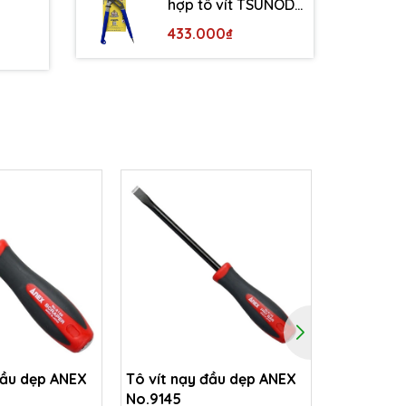
hợp tô vít TSUNODA
WP-200DS
433.000₫
đầu dẹp ANEX
Tô vít nạy đầu dẹp ANEX
Tô vít nạ
No.9145
độ ANEX 