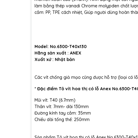
làm bằng thép vanadi Chrome molypden chất lượn
cầm: PP, TPE cách nhiệt, Giúp người dùng hoàn th
Model: No.6300-T40x130
Hãng sản xuất : ANEX
Xuất xứ : Nhật bản
Các vít chống giả mạo cũng được hỗ trợ (loại có l
* Đặc điểm Tô vít hoa thị có lỗ Anex No.6300-T4
Mũi vít: T40 (6.7mm)
Thân vít: 7mm- dài 130mm
Đường kính tay cầm: 35mm
Chiều dài tổng thể: 250mm
Sản phẩm Tô vít hoa thị có lỗ Anex No.6300-T40x