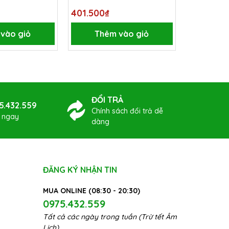
401.500₫
401.500₫
vào giỏ
Thêm vào giỏ
Thê
ĐỔI TRẢ
5.432.559
Chính sách đổi trả dễ
ợ ngay
dàng
ĐĂNG KÝ NHẬN TIN
MUA ONLINE (08:30 - 20:30)
0975.432.559
Tất cả các ngày trong tuần (Trừ tết Âm
Lịch)