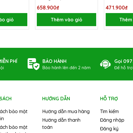
No.9210-9.5x150
658.900₫
471.900₫
ào giỏ
Thêm vào giỏ
Thêm 
IỄN PHÍ
BẢO HÀNH
Gọi 097
ội
Bảo hành lên đến 2 năm
Để hỗ tr
 SÁCH
HƯỚNG DẪN
HỖ TRỢ
sách bảo mật
Hướng dẫn mua hàng
Tìm kiếm
in
Hướng dẫn thanh
Đăng nhập
sách bảo mật
toán
Đăng ký