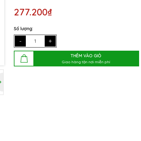
277.200₫
Số lượng:
-
+
THÊM VÀO GIỎ
Giao hàng tận nơi miễn phí