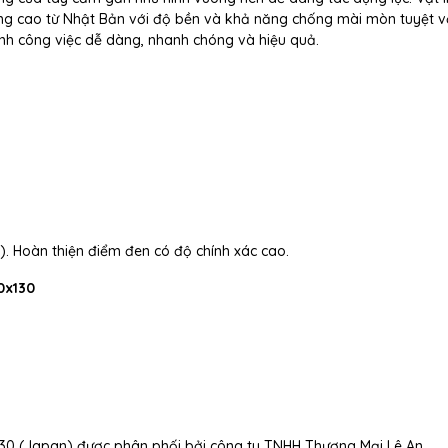
g cao từ Nhật Bản với độ bền và khả năng chống mài mòn tuyệt vờ
ành công việc dễ dàng, nhanh chóng và hiệu quả.
ỗ). Hoàn thiện điểm đen có độ chính xác cao.
0x130
130 (Japan) được phân phối bởi công ty TNHH Thương Mại Lê An