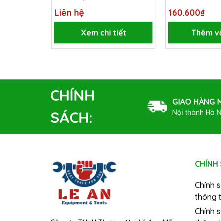
200-6x1.0x150
Liên hệ
160.600₫
Xem chi tiết
Thêm v
CHÍNH
GIAO HÀNG M
Nội thành Hà N
SÁCH:
CHÍNH
Chính 
thông t
Chính 