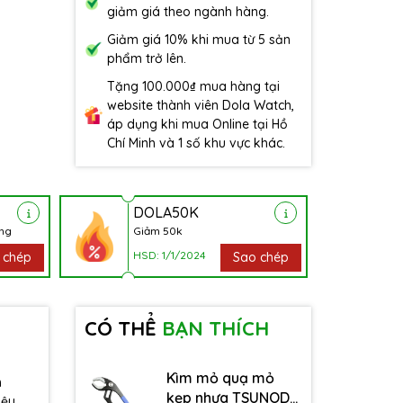
giảm giá theo ngành hàng.
Giảm giá 10% khi mua từ 5 sản
phẩm trở lên.
Tặng 100.000₫ mua hàng tại
website thành viên Dola Watch,
áp dụng khi mua Online tại Hồ
Chí Minh và 1 số khu vực khác.
DOLA50K
àng
Giảm 50k
HSD: 1/1/2024
 chép
Sao chép
CÓ THỂ
BẠN THÍCH
Kìm mỏ quạ mỏ
n
kẹp nhựa TSUNODA
iệu