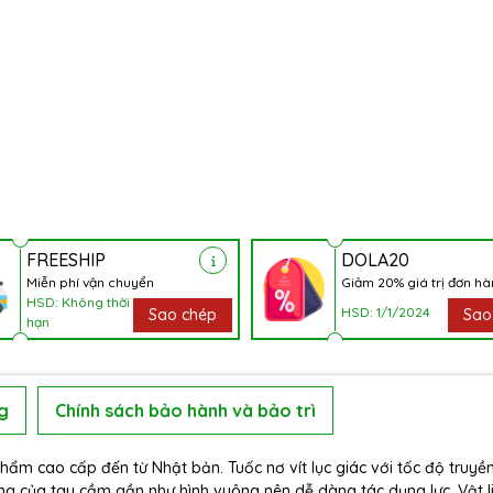
FREESHIP
DOLA20
Miễn phí vận chuyển
Giảm 20% giá trị đơn h
HSD: Không thời
HSD: 1/1/2024
Sao chép
Sao
hạn
g
Chính sách bảo hành và bảo trì
hẩm cao cấp đến từ Nhật bản. Tuốc nơ vít lục giác với tốc độ truyề
g của tay cầm gần như hình vuông nên dễ dàng tác dụng lực. Vật l