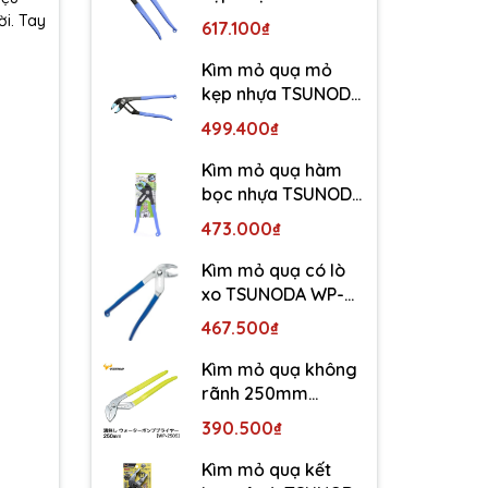
WP-300SC-S
i. Tay
617.100₫
Kìm mỏ quạ mỏ
kẹp nhựa TSUNODA
WP-250SC-S
499.400₫
Kìm mỏ quạ hàm
bọc nhựa TSUNODA
WP-200SC-S
473.000₫
Kìm mỏ quạ có lò
xo TSUNODA WP-
250SS
467.500₫
Kìm mỏ quạ không
rãnh 250mm
TSUNODA WP-250S
390.500₫
Kìm mỏ quạ kết