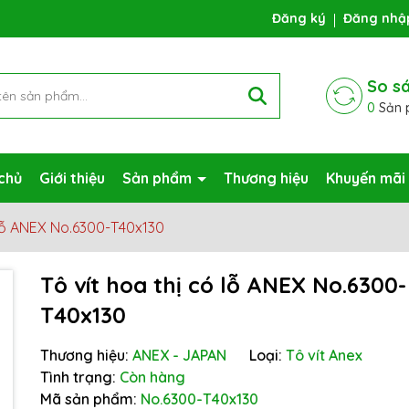
ng chờ đợi bạn
Đăng ký
Đăng nhậ
So s
0
Sản 
chủ
Giới thiệu
Sản phẩm
Thương hiệu
Khuyến mãi
 lỗ ANEX No.6300-T40x130
Tô vít hoa thị có lỗ ANEX No.6300-
T40x130
Mã giảm giá:
Thương hiệu:
ANEX - JAPAN
Loại:
Tô vít Anex
Ngày hết hạn:
Tình trạng:
Còn hàng
Mã sản phẩm:
No.6300-T40x130
Điều kiện: