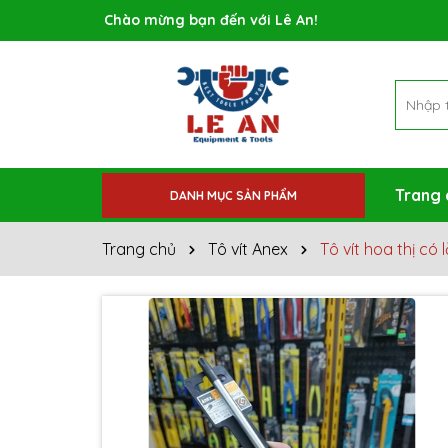
Rất nhiều ưu đãi và chương trình khuyến mãi đa
Trang 
DANH MỤC SẢN PHẨM
Trang chủ
Tô vít Anex
Tô vít hoa thị có