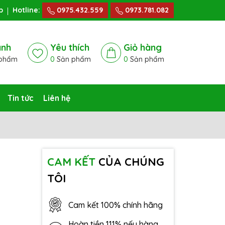
p
Hotline:
0975.432.559
0973.781.082
ánh
Yêu thích
Giỏ hàng
phẩm
0
Sản phẩm
0
Sản phẩm
Tin tức
Liên hệ
CAM KẾT
CỦA CHÚNG
TÔI
Cam kết 100% chính hãng
Hoàn tiền 111% nếu hàng