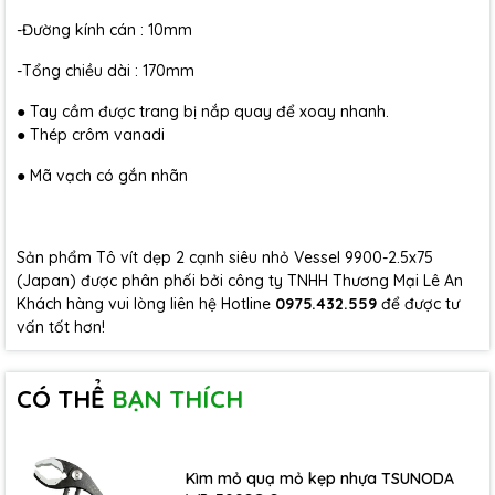
-Đường kính cán : 10mm
-Tổng chiều dài : 170mm
● Tay cầm được trang bị nắp quay để xoay nhanh.
● Thép crôm vanadi
● Mã vạch có gắn nhãn
Sản phẩm Tô vít dẹp 2 cạnh siêu nhỏ Vessel 9900-2.5x75
(Japan) được phân phối bởi công ty TNHH Thương Mại Lê An
Khách hàng vui lòng liên hệ Hotline
0975.432.559
để được tư
vấn tốt hơn!
CÓ THỂ
BẠN THÍCH
Kìm mỏ quạ mỏ kẹp nhựa TSUNODA