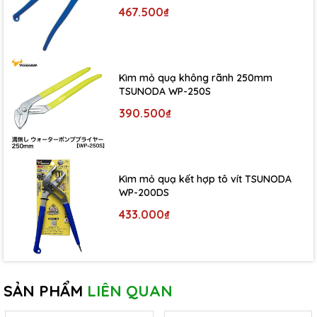
467.500₫
Kìm mỏ quạ không rãnh 250mm
TSUNODA WP-250S
390.500₫
Kìm mỏ quạ kết hợp tô vít TSUNODA
WP-200DS
433.000₫
SẢN PHẨM
LIÊN QUAN