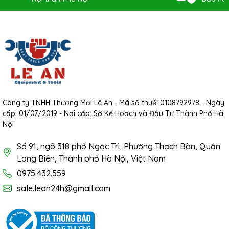
Công ty TNHH Thương Mại Lê An - Mã số thuế: 0108792978 - Ngày
cấp: 01/07/2019 - Nơi cấp: Sở Kế Hoạch và Đầu Tư Thành Phố Hà
Nội
Số 91, ngõ 318 phố Ngọc Trì, Phường Thạch Bàn, Quận
Long Biên, Thành phố Hà Nội, Việt Nam
0975.432.559
sale.lean24h@gmail.com