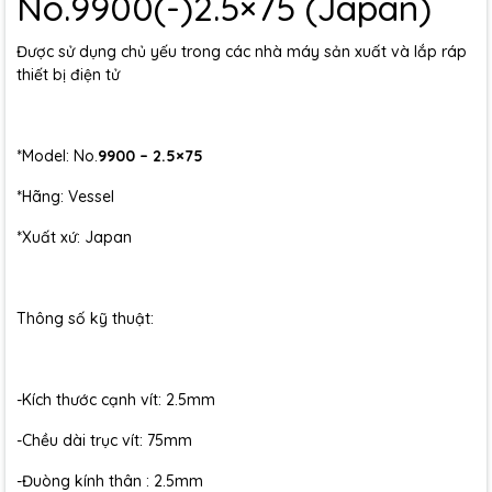
No.9900(-)2.5×75 (Japan)
Được sử dụng chủ yếu trong các nhà máy sản xuất và lắp ráp
thiết bị điện tử
*Model: No.
9900 – 2.5×75
*Hãng: Vessel
*Xuất xứ: Japan
Thông số kỹ thuật:
-Kích thước cạnh vít: 2.5mm
-Chều dài trục vít: 75mm
-Đuòng kính thân : 2.5mm