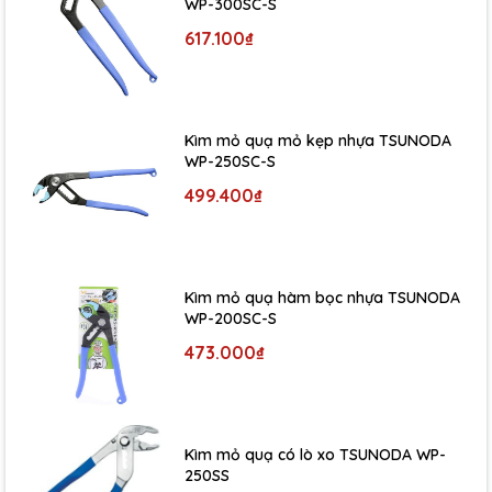
WP-300SC-S
617.100₫
Kìm mỏ quạ mỏ kẹp nhựa TSUNODA
WP-250SC-S
499.400₫
Kìm mỏ quạ hàm bọc nhựa TSUNODA
WP-200SC-S
473.000₫
Kìm mỏ quạ có lò xo TSUNODA WP-
250SS