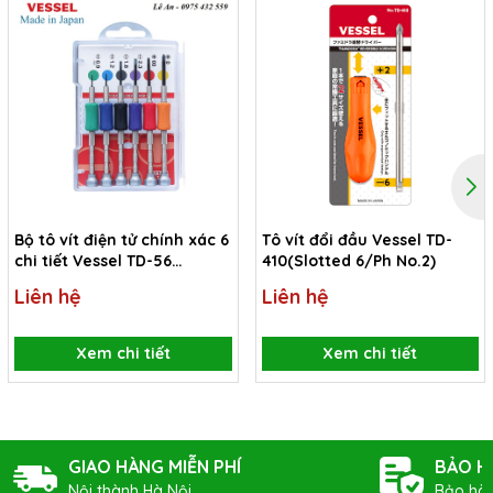
Bộ tô vít điện tử chính xác 6
Tô vít đổi đầu Vessel TD-
chi tiết Vessel TD-56
410(Slotted 6/Ph No.2)
(Japan)
Liên hệ
Liên hệ
Xem chi tiết
Xem chi tiết
GIAO HÀNG MIỄN PHÍ
BẢO H
Nội thành Hà Nội
Bảo hàn