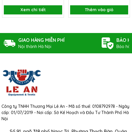
Xem chi tiết
Thêm vào giỏ
GIAO HÀNG MIỄN PHÍ
BẢO H
Nội thành Hà Nội
Bảo hàn
Công ty TNHH Thương Mại Lê An - Mã số thuế: 0108792978 - Ngày
cấp: 01/07/2019 - Nơi cấp: Sở Kế Hoạch và Đầu Tư Thành Phố Hà
Nội
Số 91, ngõ 318 phố Ngọc Trì, Phường Thạch Bàn, Quận