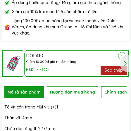
Áp dụng Phiếu quà tặng/ Mã giảm giá theo ngành hàng.
Giảm giá 10% khi mua từ 5 sản phẩm trở lên.
Tặng 100.000₫ mua hàng tại website thành viên Dola
Watch, áp dụng khi mua Online tại Hồ Chí Minh và 1 số khu
vực khác.
DOLA10
Giảm 10.000đ giá trị đơn hàng
HSD: 1/1/2024
Sao chép
Mô tả sản phẩm
Hướng dẫn mua hàng
Chính sách b
Tô vít cán trong Mũi vít: (+)1
Thân vít: 4mm
Chiều dài tổng thể: 173mm