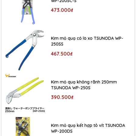
WP-200SC-S
473.000₫
Kìm mỏ quạ có lò xo TSUNODA WP-
250SS
467.500₫
Kìm mỏ quạ không rãnh 250mm
TSUNODA WP-250S
390.500₫
Kìm mỏ quạ kết hợp tô vít TSUNODA
WP-200DS