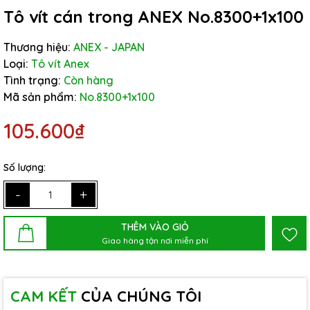
Tô vít cán trong ANEX No.8300+1x100
Thương hiệu:
ANEX - JAPAN
Loại:
Tô vít Anex
Tình trạng:
Còn hàng
Mã sản phẩm:
No.8300+1x100
105.600₫
Số lượng:
-
+
THÊM VÀO GIỎ
Giao hàng tận nơi miễn phí
CAM KẾT
CỦA CHÚNG TÔI