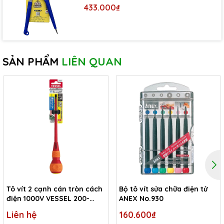
433.000₫
SẢN PHẨM
LIÊN QUAN
Tô vít 2 cạnh cán tròn cách
Bộ tô vít sửa chữa điện tử
điện 1000V VESSEL 200-
ANEX No.930
6x1.0x150
Liên hệ
160.600₫