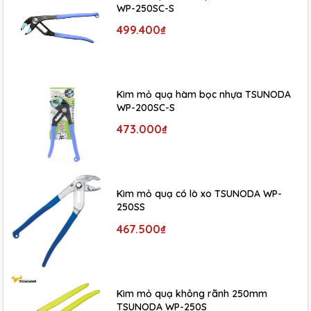
WP-250SC-S
499.400₫
Kìm mỏ quạ hàm bọc nhựa TSUNODA
WP-200SC-S
473.000₫
Kìm mỏ quạ có lò xo TSUNODA WP-
250SS
467.500₫
Kìm mỏ quạ không rãnh 250mm
TSUNODA WP-250S