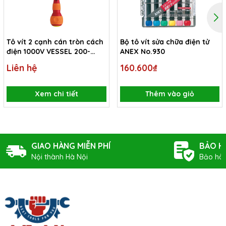
Tô vít 2 cạnh cán tròn cách
Bộ tô vít sửa chữa điện tử
điện 1000V VESSEL 200-
ANEX No.930
6x1.0x150
Liên hệ
160.600₫
Xem chi tiết
Thêm vào giỏ
GIAO HÀNG MIỄN PHÍ
BẢO H
Nội thành Hà Nội
Bảo hàn