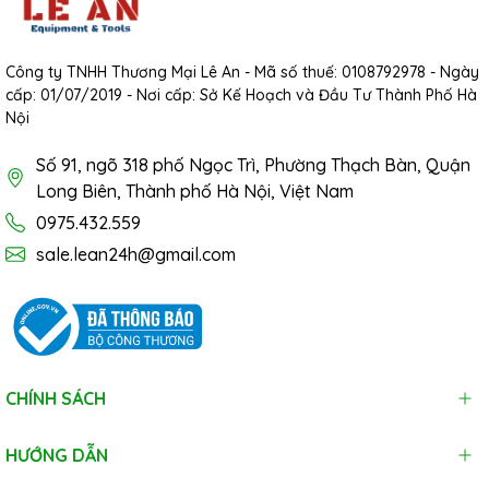
Công ty TNHH Thương Mại Lê An - Mã số thuế: 0108792978 - Ngày
cấp: 01/07/2019 - Nơi cấp: Sở Kế Hoạch và Đầu Tư Thành Phố Hà
Nội
Số 91, ngõ 318 phố Ngọc Trì, Phường Thạch Bàn, Quận
Long Biên, Thành phố Hà Nội, Việt Nam
0975.432.559
sale.lean24h@gmail.com
CHÍNH SÁCH
HƯỚNG DẪN