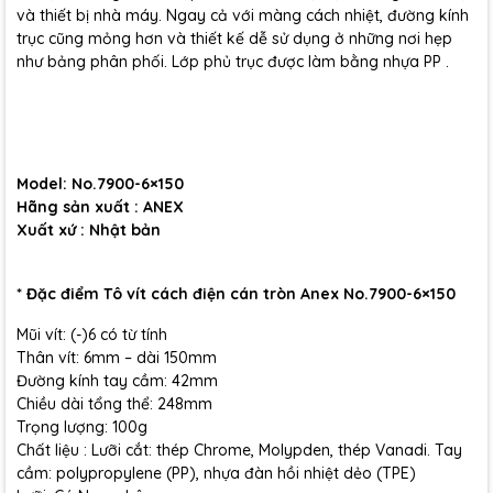
và thiết bị nhà máy. Ngay cả với màng cách nhiệt, đường kính
trục cũng mỏng hơn và thiết kế dễ sử dụng ở những nơi hẹp
như bảng phân phối. Lớp phủ trục được làm bằng nhựa PP .
Model: No.7900-6×150
Hãng sản xuất : ANEX
Xuất xứ : Nhật bản
* Đặc điểm Tô vít cách điện cán tròn Anex No.7900-6×150
Mũi vít: (-)6 có từ tính
Thân vít: 6mm – dài 150mm
Đường kính tay cầm: 42mm
Chiều dài tổng thể: 248mm
Trọng lượng: 100g
Chất liệu : Lưỡi cắt: thép Chrome, Molypden, thép Vanadi. Tay
cầm: polypropylene (PP), nhựa đàn hồi nhiệt dẻo (TPE)