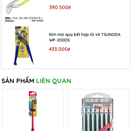
390.500₫
Kìm mỏ quạ kết hợp tô vít TSUNODA
WP-200DS
433.000₫
SẢN PHẨM
LIÊN QUAN