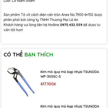
Lưỡi: Có Nam châm
Sản phẩm Tô vít cách điện cán tròn Anex No.7900-6×150 được
phân phối bởi công ty TNHH Thương Mại Lê An
Khách hàng vui lòng liên hệ Hotline
0975.432.559
để được tư
vấn tốt hơn!
CÓ THỂ
BẠN THÍCH
Kìm mỏ quạ mỏ kẹp nhựa TSUNODA
WP-300SC-S
617.100₫
Kìm mỏ quạ mỏ kẹp nhựa TSUNODA