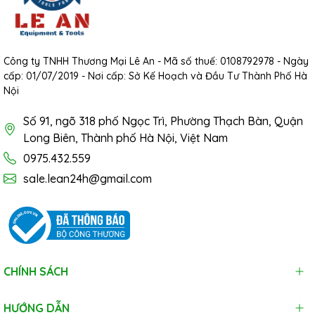
Công ty TNHH Thương Mại Lê An - Mã số thuế: 0108792978 - Ngày
cấp: 01/07/2019 - Nơi cấp: Sở Kế Hoạch và Đầu Tư Thành Phố Hà
Nội
Số 91, ngõ 318 phố Ngọc Trì, Phường Thạch Bàn, Quận
Long Biên, Thành phố Hà Nội, Việt Nam
0975.432.559
sale.lean24h@gmail.com
CHÍNH SÁCH
HƯỚNG DẪN