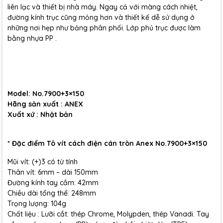
liên lạc và thiết bị nhà máy. Ngay cả với màng cách nhiệt,
đường kính trục cũng mỏng hơn và thiết kế dễ sử dụng ở
những nơi hẹp như bảng phân phối. Lớp phủ trục được làm
bằng nhựa PP .
Model: No.7900+3×150
Hãng sản xuất : ANEX
Xuất xứ : Nhật bản
* Đặc điểm Tô vít cách điện cán tròn Anex No.7900+3×150
Mũi vít: (+)3 có từ tính
Thân vít: 6mm – dài 150mm
Đường kính tay cầm: 42mm
Chiều dài tổng thể: 248mm
Trọng lượng: 104g
Chất liệu : Lưỡi cắt: thép Chrome, Molypden, thép Vanadi. Tay