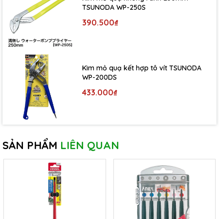
TSUNODA WP-250S
390.500₫
Kìm mỏ quạ kết hợp tô vít TSUNODA
WP-200DS
433.000₫
SẢN PHẨM
LIÊN QUAN