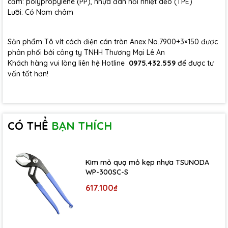
cầm: polypropylene (PP), nhựa đàn hồi nhiệt dẻo (TPE)
Lưỡi: Có Nam châm
Sản phẩm Tô vít cách điện cán tròn Anex No.7900+3×150 được
phân phối bởi công ty TNHH Thương Mại Lê An
Khách hàng vui lòng liên hệ Hotline
0975.432.559
để được tư
vấn tốt hơn!
CÓ THỂ
BẠN THÍCH
Kìm mỏ quạ mỏ kẹp nhựa TSUNODA
WP-300SC-S
617.100₫