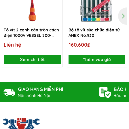
Tô vít 2 cạnh cán tròn cách
Bộ tô vít sửa chữa điện tử
điện 1000V VESSEL 200-
ANEX No.930
6x1.0x150
Liên hệ
160.600₫
Xem chi tiết
Thêm vào giỏ
GIAO HÀNG MIỄN PHÍ
BẢO H
Nội thành Hà Nội
Bảo hàn