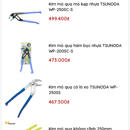
Kìm mỏ quạ mỏ kẹp nhựa TSUNODA
WP-250SC-S
499.400₫
Kìm mỏ quạ hàm bọc nhựa TSUNODA
WP-200SC-S
473.000₫
Kìm mỏ quạ có lò xo TSUNODA WP-
250SS
467.500₫
Kìm mỏ quạ không rãnh 250mm