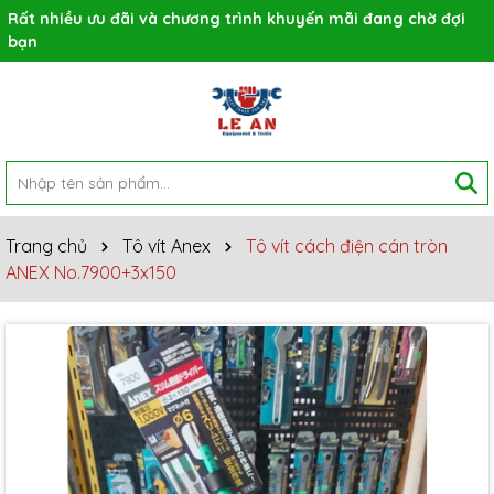
Rất nhiều ưu đãi và chương trình khuyến mãi đang chờ đợi
bạn
Trang chủ
Tô vít Anex
Tô vít cách điện cán tròn
ANEX No.7900+3x150