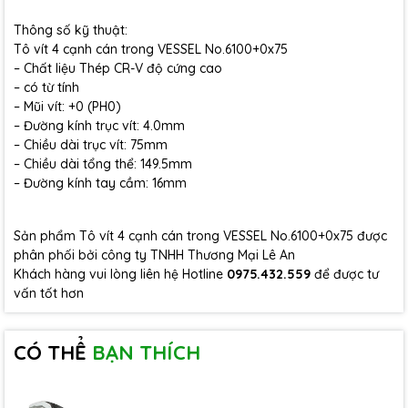
Thông số kỹ thuật:
Tô vít 4 cạnh cán trong VESSEL No.6100+0x75
– Chất liệu Thép CR-V độ cứng cao
– có từ tính
– Mũi vít: +0 (PH0)
– Đường kính trục vít: 4.0mm
– Chiều dài trục vít: 75mm
– Chiều dài tổng thể: 149.5mm
– Đường kính tay cầm: 16mm
Sản phẩm Tô vít 4 cạnh cán trong VESSEL No.6100+0x75 được
phân phối bởi công ty TNHH Thương Mại Lê An
Khách hàng vui lòng liên hệ Hotline
0975.432.559
để được tư
vấn tốt hơn
CÓ THỂ
BẠN THÍCH