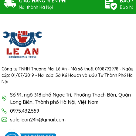
GIAO HÀNG MIỄN PHÍ
BẢO H
Nội thành Hà Nội
Bảo hàn
Công ty TNHH Thương Mại Lê An - Mã số thuế: 0108792978 - Ngày
cấp: 01/07/2019 - Nơi cấp: Sở Kế Hoạch và Đầu Tư Thành Phố Hà
Nội
Số 91, ngõ 318 phố Ngọc Trì, Phường Thạch Bàn, Quận
Long Biên, Thành phố Hà Nội, Việt Nam
0975.432.559
sale.lean24h@gmail.com