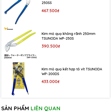
250SS
467.500₫
Kìm mỏ quạ không rãnh 250mm
TSUNODA WP-250S
390.500₫
Kìm mỏ quạ kết hợp tô vít TSUNODA
WP-200DS
433.000₫
SẢN PHẨM
LIÊN QUAN