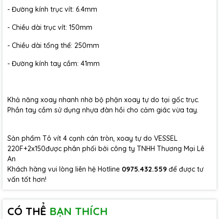
- Đường kính trục vít: 6.4mm
- Chiều dài trục vít: 150mm
- Chiều dài tổng thể: 250mm
- Đường kính tay cầm: 41mm
Khả năng xoay nhanh nhờ bộ phận xoay tự do tại gốc trục.
Phần tay cầm sử dụng nhựa đàn hồi cho cảm giác vừa tay.
Sản phẩm Tô vít 4 cạnh cán tròn, xoay tự do VESSEL
220F+2x150được phân phối bởi công ty TNHH Thương Mại Lê
An
Khách hàng vui lòng liên hệ Hotline
0975.432.559
để được tư
vấn tốt hơn!
CÓ THỂ
BẠN THÍCH