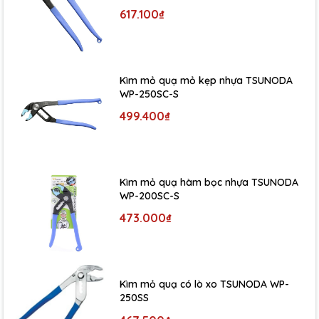
617.100₫
Kìm mỏ quạ mỏ kẹp nhựa TSUNODA
WP-250SC-S
499.400₫
Kìm mỏ quạ hàm bọc nhựa TSUNODA
WP-200SC-S
473.000₫
Kìm mỏ quạ có lò xo TSUNODA WP-
250SS