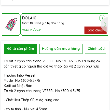
DOLA10
Giảm 10.000đ giá trị đơn hàng
HSD: 1/1/2024
Sao chép
Mô tả sản phẩm
Hướng dẫn mua hàng
Chính sách b
Tô vít 2 cạnh cán trong VESSEL No.6300-5.5×75 Là dụng cụ
cần thiết giúp người thợ giữ và tháo lắp vít 2 cạnh phù hợp
Thương hiệu Vessel
Model :No.6300-5.5x75
Xuất xứ Nhật Bản
Tô vít 2 cạnh cán trong VESSEL No.6300-4.5x75
- Chất liệu Thép CR-V độ cứng cao
- có từ tính - Mũi vít: 4.5mm