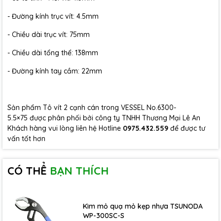
- Đường kính trục vít: 4.5mm
- Chiều dài trục vít: 75mm
- Chiều dài tổng thể: 138mm
- Đường kính tay cầm: 22mm
Sản phẩm Tô vít 2 cạnh cán trong VESSEL No.6300-
5.5×75 được phân phối bởi công ty TNHH Thương Mại Lê An
Khách hàng vui lòng liên hệ Hotline
0975.432.559
để được tư
vấn tốt hơn
CÓ THỂ
BẠN THÍCH
Kìm mỏ quạ mỏ kẹp nhựa TSUNODA
WP-300SC-S