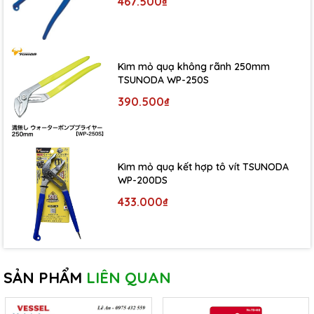
467.500₫
Kìm mỏ quạ không rãnh 250mm
TSUNODA WP-250S
390.500₫
Kìm mỏ quạ kết hợp tô vít TSUNODA
WP-200DS
433.000₫
SẢN PHẨM
LIÊN QUAN