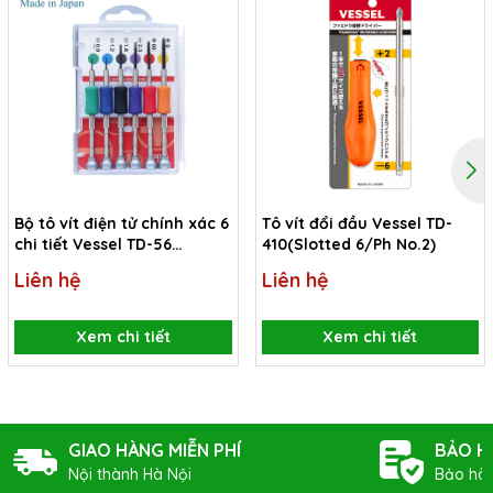
Bộ tô vít điện tử chính xác 6
Tô vít đổi đầu Vessel TD-
chi tiết Vessel TD-56
410(Slotted 6/Ph No.2)
(Japan)
Liên hệ
Liên hệ
Xem chi tiết
Xem chi tiết
GIAO HÀNG MIỄN PHÍ
BẢO H
Nội thành Hà Nội
Bảo hàn