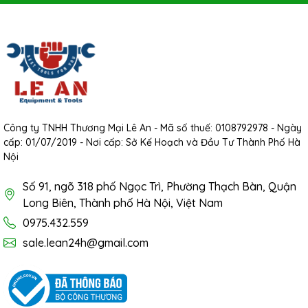
Công ty TNHH Thương Mại Lê An - Mã số thuế: 0108792978 - Ngày
cấp: 01/07/2019 - Nơi cấp: Sở Kế Hoạch và Đầu Tư Thành Phố Hà
Nội
Số 91, ngõ 318 phố Ngọc Trì, Phường Thạch Bàn, Quận
Long Biên, Thành phố Hà Nội, Việt Nam
0975.432.559
sale.lean24h@gmail.com