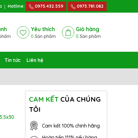
p
Hotline:
0975.432.559
0973.781.082
ánh
Yêu thích
Giỏ hàng
phẩm
0
Sản phẩm
0
Sản phẩm
Tin tức
Liên hệ
CAM KẾT
CỦA CHÚNG
TÔI
5.5x30
Cam kết 100% chính hãng
Hoàn tiền 111% nếu hàng