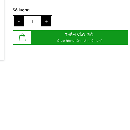
Điều kiện:
Số lượng:
-
+
THÊM VÀO GIỎ
Giao hàng tận nơi miễn phí