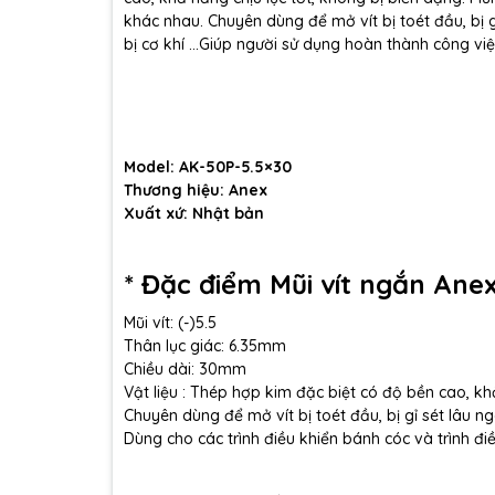
khác nhau. Chuyên dùng để mở vít bị toét đầu, bị 
bị cơ khí …Giúp người sử dụng hoàn thành công vi
Model: AK-50P-5.5×30
Thương hiệu: Anex
Xuất xứ: Nhật bản
* Đặc điểm Mũi vít ngắn Ane
Mũi vít: (-)5.5
Thân lục giác: 6.35mm
Chiều dài: 30mm
Vật liệu : Thép hợp kim đặc biệt có độ bền cao, kh
Chuyên dùng để mở vít bị toét đầu, bị gỉ sét lâu n
Dùng cho các trình điều khiển bánh cóc và trình đi