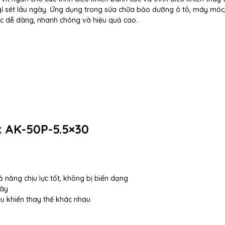
gỉ sét lâu ngày. Ứng dụng trong sửa chữa bảo dưỡng ô tô, máy móc,
ệc dễ dàng, nhanh chóng và hiệu quả cao.
x AK-50P-5.5×30
ả năng chịu lực tốt, không bị biến dạng
gày
ều khiển thay thế khác nhau