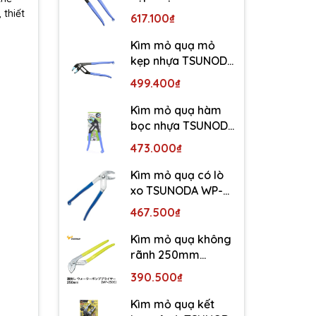
WP-300SC-S
 thiết
617.100₫
Kìm mỏ quạ mỏ
kẹp nhựa TSUNODA
WP-250SC-S
499.400₫
Kìm mỏ quạ hàm
bọc nhựa TSUNODA
WP-200SC-S
473.000₫
Kìm mỏ quạ có lò
xo TSUNODA WP-
250SS
467.500₫
Kìm mỏ quạ không
rãnh 250mm
TSUNODA WP-250S
390.500₫
Kìm mỏ quạ kết