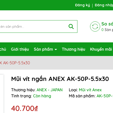
ng chờ đợi bạn
Đăng ký
Đăng nhậ
So s
0
Sản 
chủ
Giới thiệu
Sản phẩm
Thương hiệu
Khuyến mãi
EX AK-50P-5.5x30
Mũi vít ngắn ANEX AK-50P-5.5x30
Thương hiệu:
ANEX - JAPAN
Loại:
Mũi vít Anex
Mã giảm giá:
Tình trạng:
Còn hàng
Mã sản phẩm:
AK-50P-
Ngày hết hạn:
40.700₫