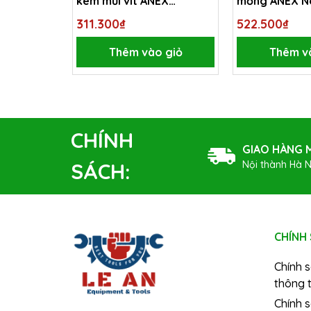
kèm mũi vít ANEX
mỏng ANEX N
No.6620
311.300₫
522.500₫
Thêm vào giỏ
Thêm v
CHÍNH
GIAO HÀNG M
Nội thành Hà N
SÁCH:
CHÍNH
Chính 
thông t
Chính 