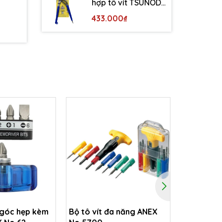
hợp tô vít TSUNODA
WP-200DS
433.000₫
 góc hẹp kèm
Bộ tô vít đa năng ANEX
Tay vặn t