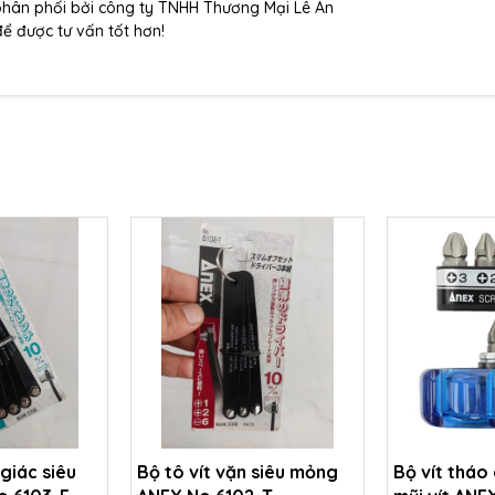
phân phối bởi công ty TNHH Thương Mại Lê An
để được tư vấn tốt hơn!
 giác siêu
Bộ tô vít vặn siêu mỏng
Bộ vít tháo