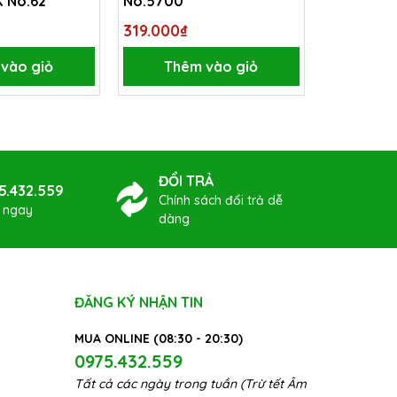
X No.62
No.5700
hẹp (loại
No.526
319.000₫
331.100₫
vào giỏ
Thêm vào giỏ
Thê
ĐỔI TRẢ
5.432.559
Chính sách đổi trả dễ
ợ ngay
dàng
ĐĂNG KÝ NHẬN TIN
MUA ONLINE (08:30 - 20:30)
0975.432.559
Tất cả các ngày trong tuần (Trừ tết Âm