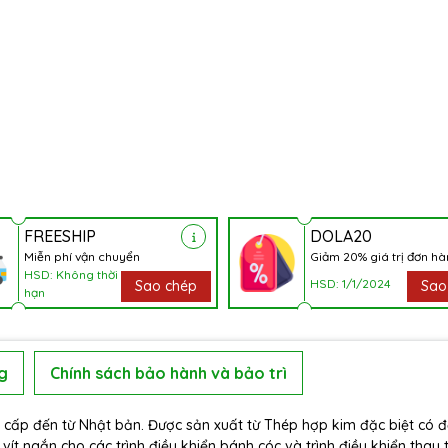
FREESHIP
DOLA20
Miễn phí vận chuyển
Giảm 20% giá trị đơn h
HSD: Không thời
HSD: 1/1/2024
Sao chép
Sao
hạn
g
Chính sách bảo hành và bảo trì
 cấp đến từ Nhật bản. Được sản xuất từ Thép hợp kim đặc biệt có 
 vít ngắn cho các trình điều khiển bánh cóc và trình điều khiển thay 