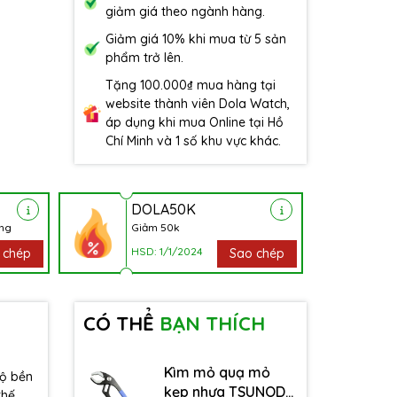
giảm giá theo ngành hàng.
Giảm giá 10% khi mua từ 5 sản
phẩm trở lên.
Tặng 100.000₫ mua hàng tại
website thành viên Dola Watch,
áp dụng khi mua Online tại Hồ
Chí Minh và 1 số khu vực khác.
DOLA50K
àng
Giảm 50k
HSD: 1/1/2024
 chép
Sao chép
CÓ THỂ
BẠN THÍCH
Kìm mỏ quạ mỏ
độ bền
kẹp nhựa TSUNODA
thế