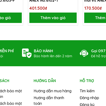
o.6103-F
ANEX No.6102-T
mũi vít ANE
401.500₫
170.500₫
ào giỏ
Thêm vào giỏ
Thêm 
IỄN PHÍ
BẢO HÀNH
Gọi 097
ội
Bảo hành lên đến 2 năm
Để hỗ tr
 SÁCH
HƯỚNG DẪN
HỖ TRỢ
sách bảo mật
Hướng dẫn mua hàng
Tìm kiếm
in
Hướng dẫn thanh
Đăng nhập
sách bảo mật
toán
Đăng ký