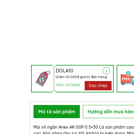
DOLA10
Giảm 10.000đ giá trị đơn hàng
HSD: 1/1/2024
Sao chép
Mô tả sản phẩm
Hướng dẫn mua hàn
Mũi vít ngắn Anex AK-50P-5.5×30 Là sản phẩm cao
cao, khả năng chịu lực tốt, không bị biến dạng. Mũi