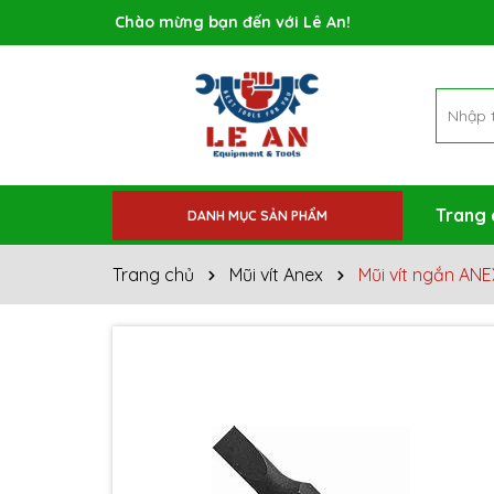
Rất nhiều ưu đãi và chương trình khuyến mãi đa
Trang 
DANH MỤC SẢN PHẨM
Trang chủ
Mũi vít Anex
Mũi vít ngắn AN