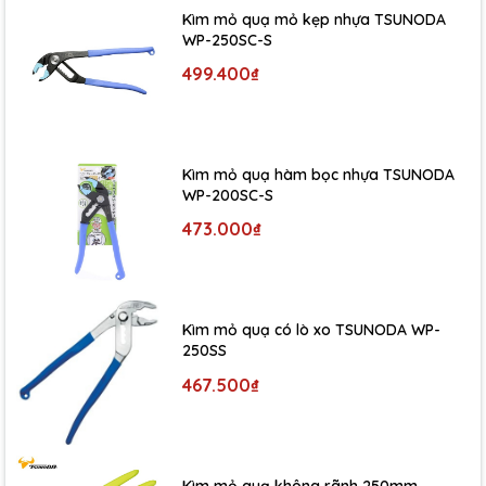
Kìm mỏ quạ mỏ kẹp nhựa TSUNODA
WP-250SC-S
499.400₫
Kìm mỏ quạ hàm bọc nhựa TSUNODA
WP-200SC-S
473.000₫
Kìm mỏ quạ có lò xo TSUNODA WP-
250SS
467.500₫
Kìm mỏ quạ không rãnh 250mm