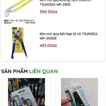
TSUNODA WP-250S
390.500₫
Kìm mỏ quạ kết hợp tô vít TSUNODA
WP-200DS
433.000₫
SẢN PHẨM
LIÊN QUAN