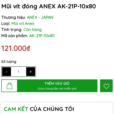
Mũi vít đóng ANEX AK-21P-10x80
Thương hiệu:
ANEX - JAPAN
Loại:
Mũi vít Anex
Tình trạng:
Còn hàng
Mã sản phẩm:
AK-21P-10x80
121.000₫
Số lượng:
-
+
THÊM VÀO GIỎ
Giao hàng tận nơi miễn phí
CAM KẾT
CỦA CHÚNG TÔI