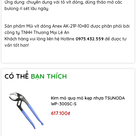
Ứng dụng: chuyên dụng với tô vít đóng, dùng tháo mở các
bulong rỉ sét lâu ngày.
Sản phẩm Mũi vít đóng Anex AK-21P-10×80 được phân phối bởi
công ty TNHH Thương Mại Lê An
Khách hàng vui lòng liên hệ Hotline
0975.432.559
để được tư
vấn tốt hơn!
CÓ THỂ
BẠN THÍCH
Kìm mỏ quạ mỏ kẹp nhựa TSUNODA
WP-300SC-S
617.100₫