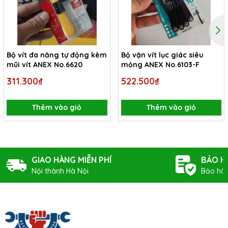
Bộ vít đa năng tự động kèm
Bộ vặn vít lục giác siêu
mũi vít ANEX No.6620
mỏng ANEX No.6103-F
311.300₫
522.500₫
Thêm vào giỏ
Thêm vào giỏ
GIAO HÀNG MIỄN PHÍ
BẢO H
Nội thành Hà Nội
Bảo hàn