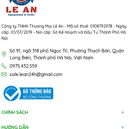
Công ty TNHH Thương Mại Lê An - Mã số thuế: 0108792978 - Ngày
cấp: 01/07/2019 - Nơi cấp: Sở Kế Hoạch và Đầu Tư Thành Phố Hà
Nội
Số 91, ngõ 318 phố Ngọc Trì, Phường Thạch Bàn, Quận
Long Biên, Thành phố Hà Nội, Việt Nam
0975.432.559
sale.lean24h@gmail.com
CHÍNH SÁCH
HƯỚNG DẪN