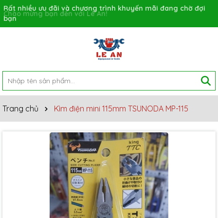
Rất nhiều ưu đãi và chương trình khuyến mãi đang chờ đợi
bạn
Trang chủ
Kìm điện mini 115mm TSUNODA MP-115