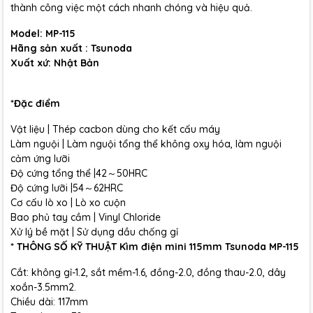
thành công việc một cách nhanh chóng và hiệu quả.
Model: MP-115
Hãng sản xuất : Tsunoda
Xuất xứ: Nhật Bản
*Đặc điểm
Vật liệu | Thép cacbon dùng cho kết cấu máy
Làm nguội | Làm nguội tổng thể không oxy hóa, làm nguội
cảm ứng lưỡi
Độ cứng tổng thể |42～50HRC
Độ cứng lưỡi |54～62HRC
Cơ cấu lò xo | Lò xo cuộn
Bao phủ tay cầm | Vinyl Chloride
Xử lý bề mặt | Sử dụng dầu chống gỉ
* THÔNG SỐ KỸ THUẬT Kìm điện mini 115mm Tsunoda MP-115
Cắt: không gỉ-1.2, sắt mềm-1.6, đồng-2.0, đồng thau-2.0, dây
xoắn-3.5mm2.
Chiều dài: 117mm