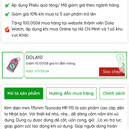
Áp dụng Phiếu quà tặng/ Mã giảm giá theo ngành hàng.
Giảm giá 10% khi mua từ 5 sản phẩm trở lên.
Tặng 100.000₫ mua hàng tại website thành viên Dola
Watch, áp dụng khi mua Online tại Hồ Chí Minh và 1 số khu
vực khác.
DOLA10
Giảm 10.000đ giá trị đơn hàng
HSD: 1/1/2024
Sao chép
Mô tả sản phẩm
Hướng dẫn mua hàng
Chính sách b
Kìm điện mini 115mm Tsunoda MP-115 là sản phẩm cao cấp đến
từ Nhật bản. Với thiết kế nhỏ, nhẹ , dễ dàng cầm nắm khi sử
dụng. Dụng cụ được dùng để cắt, uốn cong, giữ …Lò xo trợ lực
giúp giảm sức lao động khi sử dụng. Giúp người dùng hoàn