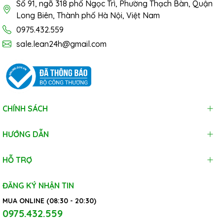
Số 91, ngõ 318 phố Ngọc Trì, Phường Thạch Bàn, Quận
Long Biên, Thành phố Hà Nội, Việt Nam
0975.432.559
sale.lean24h@gmail.com
CHÍNH SÁCH
HƯỚNG DẪN
HỖ TRỢ
ĐĂNG KÝ NHẬN TIN
MUA ONLINE (08:30 - 20:30)
0975.432.559