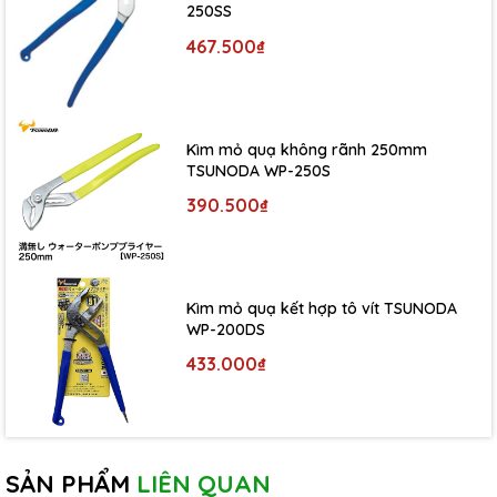
250SS
467.500₫
Kìm mỏ quạ không rãnh 250mm
TSUNODA WP-250S
390.500₫
Kìm mỏ quạ kết hợp tô vít TSUNODA
WP-200DS
433.000₫
SẢN PHẨM
LIÊN QUAN