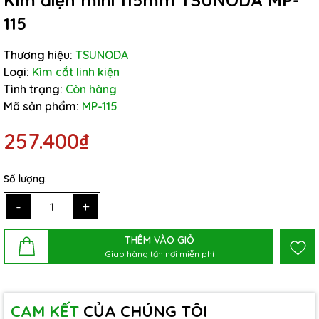
Kìm điện mini 115mm TSUNODA MP-
115
Thương hiệu:
TSUNODA
Loại:
Kìm cắt linh kiện
Tình trạng:
Còn hàng
Mã sản phẩm:
MP-115
257.400₫
Số lượng:
-
+
THÊM VÀO GIỎ
Giao hàng tận nơi miễn phí
CAM KẾT
CỦA CHÚNG TÔI