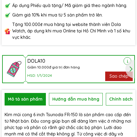
Áp dụng Phiếu quà tặng/ Mã giảm giá theo ngành hàng.
Giảm giá 10% khi mua từ 5 sản phẩm trở lên.
Tặng 100.000₫ mua hàng tại website thành viên Dola
Watch, áp dụng khi mua Online tại Hồ Chí Minh và 1 số khu
vực khác.
DOLA10
Giảm 10.000đ giá trị đơn hàng
HSD: 1/1/2024
Sao chép
Mô tả sản phẩm
Hướng dẫn mua hàng
Chính sách b
Kìm mũi cong 6 inch Tsunoda FR-150 là sản phẩm cao cấp đến
từ Nhật bản. Đầu cong giúp bạn dễ dàng làm việc ở những nơi
phức tạp và phần có rãnh giữ chắc các bộ phận. Lưỡi dao
mạnh mẽ có thể cắt thép không gỉ. Từ công việc đi dây và