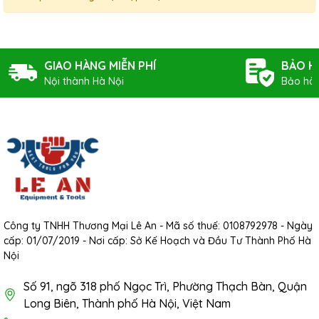
GIAO HÀNG MIỄN PHÍ
BẢO H
Nội thành Hà Nội
Bảo hàn
Công ty TNHH Thương Mại Lê An - Mã số thuế: 0108792978 - Ngày
cấp: 01/07/2019 - Nơi cấp: Sở Kế Hoạch và Đầu Tư Thành Phố Hà
Nội
Số 91, ngõ 318 phố Ngọc Trì, Phường Thạch Bàn, Quận
Long Biên, Thành phố Hà Nội, Việt Nam