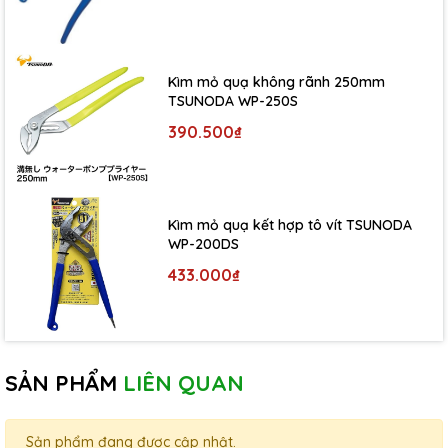
Kìm mỏ quạ không rãnh 250mm
TSUNODA WP-250S
390.500₫
Kìm mỏ quạ kết hợp tô vít TSUNODA
WP-200DS
433.000₫
SẢN PHẨM
LIÊN QUAN
Sản phẩm đang được cập nhật.