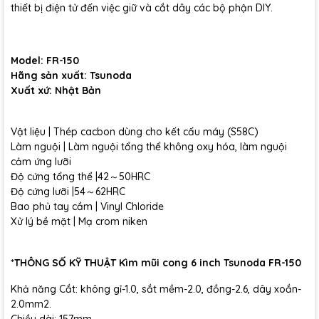
thiết bị điện tử đến việc giữ và cắt dây các bộ phận DIY.
Model: FR-150
Hãng sản xuất: Tsunoda
Xuất xứ: Nhật Bản
Vật liệu | Thép cacbon dùng cho kết cấu máy (S58C)
Làm nguội | Làm nguội tổng thể không oxy hóa, làm nguội
cảm ứng lưỡi
Độ cứng tổng thể |42～50HRC
Độ cứng lưỡi |54～62HRC
Bao phủ tay cầm | Vinyl Chloride
Xử lý bề mặt | Mạ crom niken
*THÔNG SỐ KỸ THUẬT Kìm mũi cong 6 inch Tsunoda FR-150
Khả năng Cắt: không gỉ-1.0, sắt mềm-2.0, đồng-2.6, dây xoắn-
2.0mm2.