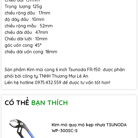
Chiều dài: 157mm
Trọng lượng: 125g
chiều rộng đầu : 17mm
độ dày đầu : 10mm
chiều rộng mẫu : 52mm
chiều dài đầu : 47mm
Chiều dài lưỡi : 10mm
góc uốn cong: 45°
chiều dài uốn cong: 18mm
Sản phẩm Kìm mũi cong 6 inch Tsunoda FR-150 được phân
phối bởi công ty TNHH Thương Mại Lê An.
Liên hệ hotline 0975.432.559 để được tư vấn tốt hơn!
CÓ THỂ
BẠN THÍCH
Kìm mỏ quạ mỏ kẹp nhựa TSUNODA
WP-300SC-S