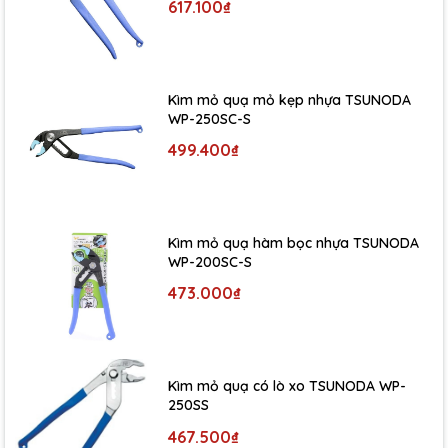
617.100₫
Kìm mỏ quạ mỏ kẹp nhựa TSUNODA
WP-250SC-S
499.400₫
Kìm mỏ quạ hàm bọc nhựa TSUNODA
WP-200SC-S
473.000₫
Kìm mỏ quạ có lò xo TSUNODA WP-
250SS
467.500₫