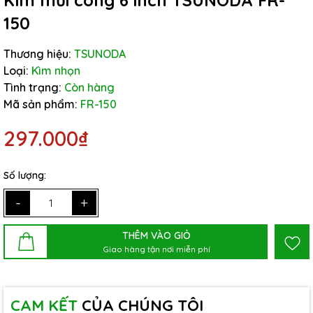
Kìm mũi cong 6 inch TSUNODA FR-
150
Thương hiệu:
TSUNODA
Loại:
Kìm nhọn
Tình trạng:
Còn hàng
Mã sản phẩm:
FR-150
297.000₫
Số lượng:
-
+
THÊM VÀO GIỎ
Giao hàng tận nơi miễn phí
CAM KẾT
CỦA CHÚNG TÔI