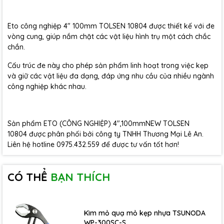
Eto công nghiệp 4" 100mm TOLSEN 10804 được thiết kế với đe
vòng cung, giúp nắm chặt các vật liệu hình trụ một cách chắc
chắn.
Cấu trúc đe này cho phép sản phẩm linh hoạt trong việc kẹp
và giữ các vật liệu đa dạng, đáp ứng nhu cầu của nhiều ngành
công nghiệp khác nhau.
Sản phẩm ETO (CÔNG NGHIỆP) 4",100mmNEW TOLSEN
10804 được phân phối bởi công ty TNHH Thương Mại Lê An.
Liên hệ hotline 0975.432.559 để được tư vấn tốt hơn!
CÓ THỂ
BẠN THÍCH
Kìm mỏ quạ mỏ kẹp nhựa TSUNODA
WP-300SC-S