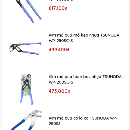
617.100₫
Kìm mỏ quạ mỏ kẹp nhựa TSUNODA
WP-250SC-S
499.400₫
Kìm mỏ quạ hàm bọc nhựa TSUNODA
WP-200SC-S
473.000₫
Kìm mỏ quạ có lò xo TSUNODA WP-
250SS