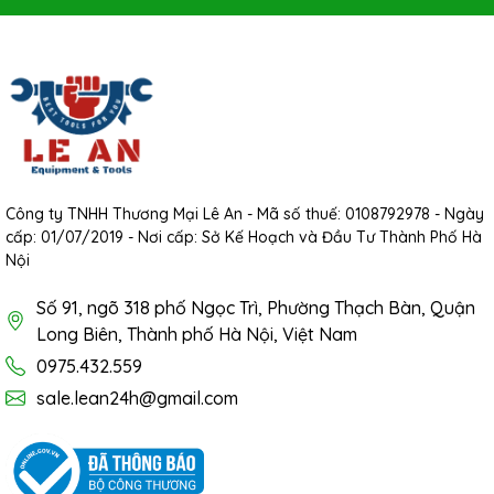
Công ty TNHH Thương Mại Lê An - Mã số thuế: 0108792978 - Ngày
cấp: 01/07/2019 - Nơi cấp: Sở Kế Hoạch và Đầu Tư Thành Phố Hà
Nội
Số 91, ngõ 318 phố Ngọc Trì, Phường Thạch Bàn, Quận
Long Biên, Thành phố Hà Nội, Việt Nam
0975.432.559
sale.lean24h@gmail.com