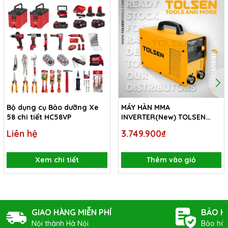
Bộ dụng cụ Bảo dưỡng Xe
MÁY HÀN MMA
58 chi tiết HC58VP
INVERTER(New) TOLSEN
44004
Liên hệ
3.749.900₫
Xem chi tiết
Thêm vào giỏ
GIAO HÀNG MIỄN PHÍ
BẢO H
Nội thành Hà Nội
Bảo hàn