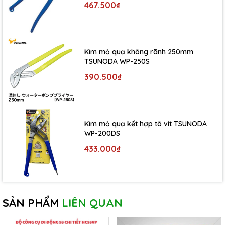
467.500₫
Kìm mỏ quạ không rãnh 250mm
TSUNODA WP-250S
390.500₫
Kìm mỏ quạ kết hợp tô vít TSUNODA
WP-200DS
433.000₫
SẢN PHẨM
LIÊN QUAN