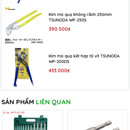
Kìm mỏ quạ không rãnh 250mm
TSUNODA WP-250S
390.500₫
Kìm mỏ quạ kết hợp tô vít TSUNODA
WP-200DS
433.000₫
SẢN PHẨM
LIÊN QUAN