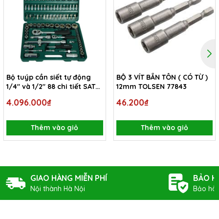
Bộ tuýp cần siết tự động
BỘ 3 VÍT BẮN TÔN ( CÓ TỪ )
1/4" và 1/2" 88 chi tiết SATA
12mm TOLSEN 77843
09013
4.096.000₫
46.200₫
Thêm vào giỏ
Thêm vào giỏ
GIAO HÀNG MIỄN PHÍ
BẢO H
Nội thành Hà Nội
Bảo hàn