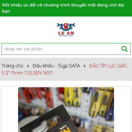
Rất nhiều ưu đãi và chương trình khuyến mãi đang chờ đợi
bạn
Trang chủ
Đầu khẩu - Tuýp SATA
ĐẦU TÍP LỤC GIÁC
1/2'' 11mm TOLSEN 16511