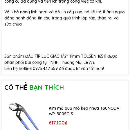
công cụ đa dụng và tiện ích trong công việc cơ khí.
Với khả năng linh hoạt và độ tin cậy cao, nó sẽ trở thành người
đồng hành đáng tin cậy trong quá trình lắp ráp, tháo rời và
sửa chữa.
Sản phẩm ĐẦU TÍP LỤC GIÁC 1/2'' 11mm TOLSEN 16511 được
phân phối bởi công ty TNHH Thương Mại Lê An.
Liên hệ hotline 0975.432.559 để được tư vấn tốt hơn!
CÓ THỂ
BẠN THÍCH
Kìm mỏ quạ mỏ kẹp nhựa TSUNODA
WP-300SC-S
617.100₫