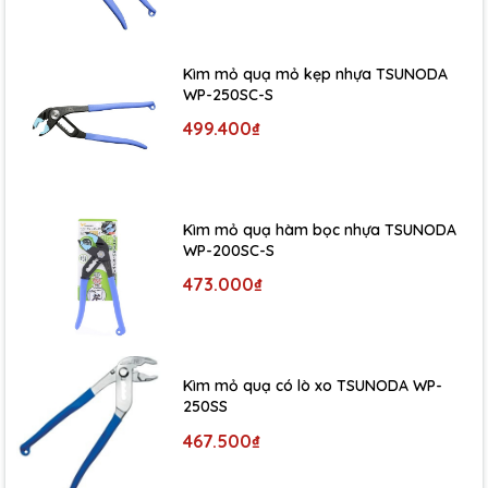
Kìm mỏ quạ mỏ kẹp nhựa TSUNODA
WP-250SC-S
499.400₫
Kìm mỏ quạ hàm bọc nhựa TSUNODA
WP-200SC-S
473.000₫
Kìm mỏ quạ có lò xo TSUNODA WP-
250SS
467.500₫