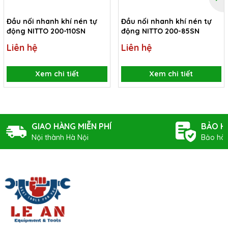
Đầu nối nhanh khí nén tự
Đầu nối nhanh khí nén tự
động NITTO 200-110SN
động NITTO 200-85SN
Liên hệ
Liên hệ
Xem chi tiết
Xem chi tiết
GIAO HÀNG MIỄN PHÍ
BẢO H
Nội thành Hà Nội
Bảo hàn