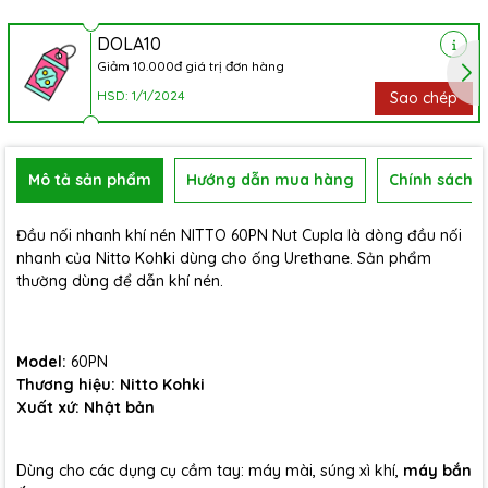
DOLA10
Giảm 10.000đ giá trị đơn hàng
HSD: 1/1/2024
Sao chép
Mô tả sản phẩm
Hướng dẫn mua hàng
Chính sách b
Đầu nối nhanh khí nén NITTO 60PN Nut Cupla là dòng đầu nối
nhanh của Nitto Kohki dùng cho ống Urethane. Sản phẩm
thường dùng để dẫn khí nén.
Model:
60PN
Thương hiệu:
Nitto Kohki
Xuất xứ: Nhật bản
Dùng cho các dụng cụ cầm tay: máy mài, súng xì khí,
máy bắn