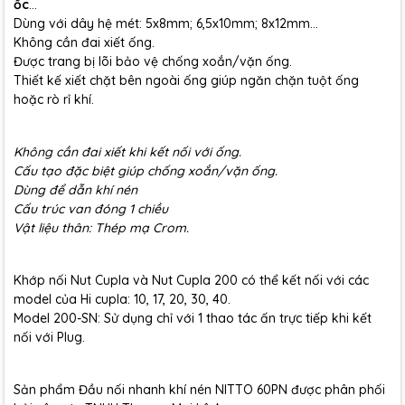
ốc
…
Dùng với dây hệ mét: 5x8mm; 6,5x10mm; 8x12mm…
Không cần đai xiết ống.
Được trang bị lõi bảo vệ chống xoắn/vặn ống.
Thiết kế xiết chặt bên ngoài ống giúp ngăn chặn tuột ống
hoặc rò rỉ khí.
Không cần đai xiết khi kết nối với ống.
Cấu tạo đặc biệt giúp chống xoắn/vặn ống.
Dùng để dẫn khí nén
Cấu trúc van đóng 1 chiều
Vật liệu thân: Thép mạ Crom.
Khớp nối Nut Cupla và Nut Cupla 200 có thể kết nối với các
model của Hi cupla: 10, 17, 20, 30, 40.
Model 200-SN: Sử dụng chỉ với 1 thao tác ấn trực tiếp khi kết
nối với Plug.
Sản phẩm Đầu nối nhanh khí nén NITTO 60PN được phân phối