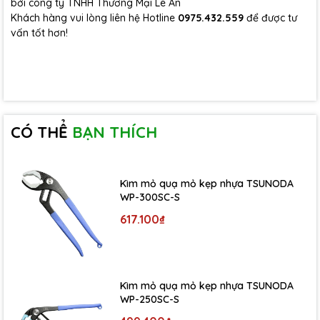
bởi công ty TNHH Thương Mại Lê An
Khách hàng vui lòng liên hệ Hotline
0975.432.559
để được tư
vấn tốt hơn!
CÓ THỂ
BẠN THÍCH
Kìm mỏ quạ mỏ kẹp nhựa TSUNODA
WP-300SC-S
617.100₫
Kìm mỏ quạ mỏ kẹp nhựa TSUNODA
WP-250SC-S