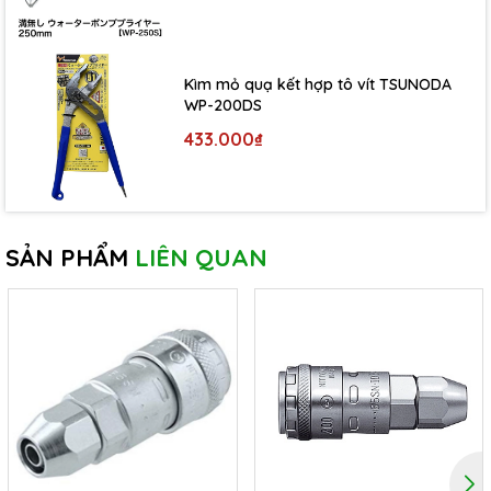
Kìm mỏ quạ kết hợp tô vít TSUNODA
WP-200DS
433.000₫
SẢN PHẨM
LIÊN QUAN