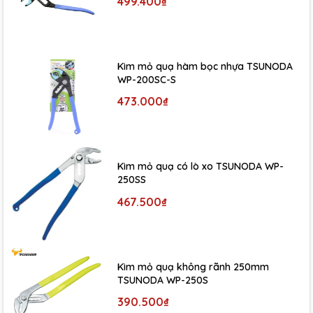
499.400₫
Kìm mỏ quạ hàm bọc nhựa TSUNODA
WP-200SC-S
473.000₫
Kìm mỏ quạ có lò xo TSUNODA WP-
250SS
467.500₫
Kìm mỏ quạ không rãnh 250mm
TSUNODA WP-250S
390.500₫