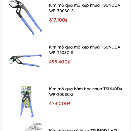
Kìm mỏ quạ mỏ kẹp nhựa TSUNODA
WP-300SC-S
617.100₫
Kìm mỏ quạ mỏ kẹp nhựa TSUNODA
WP-250SC-S
499.400₫
Kìm mỏ quạ hàm bọc nhựa TSUNODA
WP-200SC-S
473.000₫
Kìm mỏ quạ có lò xo TSUNODA WP-