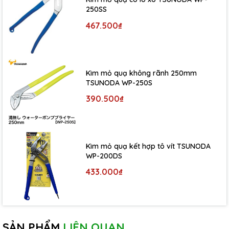
250SS
467.500₫
Kìm mỏ quạ không rãnh 250mm
TSUNODA WP-250S
390.500₫
Kìm mỏ quạ kết hợp tô vít TSUNODA
WP-200DS
433.000₫
SẢN PHẨM
LIÊN QUAN