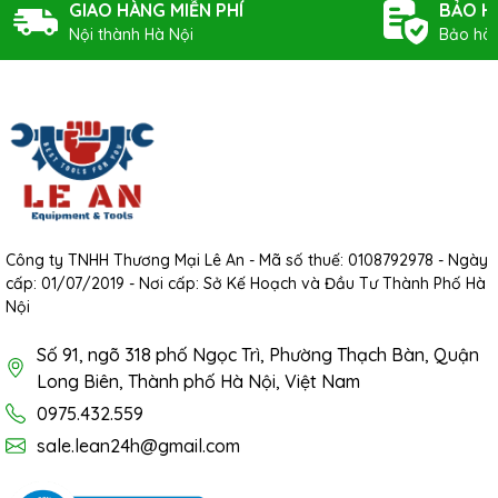
GIAO HÀNG MIỄN PHÍ
BẢO H
Nội thành Hà Nội
Bảo hàn
Công ty TNHH Thương Mại Lê An - Mã số thuế: 0108792978 - Ngày
cấp: 01/07/2019 - Nơi cấp: Sở Kế Hoạch và Đầu Tư Thành Phố Hà
Nội
Số 91, ngõ 318 phố Ngọc Trì, Phường Thạch Bàn, Quận
Long Biên, Thành phố Hà Nội, Việt Nam
0975.432.559
sale.lean24h@gmail.com