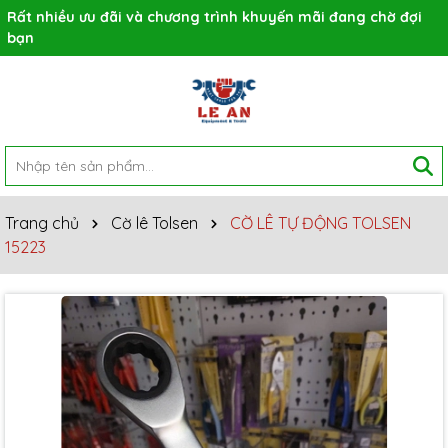
Rất nhiều ưu đãi và chương trình khuyến mãi đang chờ đợi
bạn
Trang chủ
Cờ lê Tolsen
CỜ LÊ TỰ ĐỘNG TOLSEN
15223