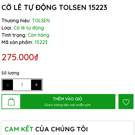
CỜ LÊ TỰ ĐỘNG TOLSEN 15223
Thương hiệu:
TOLSEN
Loại:
Cờ lê tự động
Tình trạng:
Còn hàng
Mã sản phẩm:
15223
275.000₫
Số lượng:
-
+
THÊM VÀO GIỎ
Giao hàng tận nơi miễn phí
CAM KẾT
CỦA CHÚNG TÔI