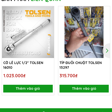
CỜ LÊ LỰC 1/2'' TOLSEN
TÍP ĐUÔI CHUỘT TOLSEN
16010
15297
1.023.000₫
315.700₫
Thêm vào giỏ
Thêm vào giỏ