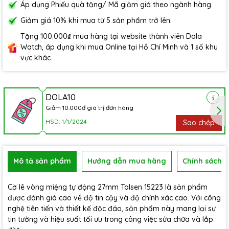
Áp dụng Phiếu quà tặng/ Mã giảm giá theo ngành hàng.
Giảm giá 10% khi mua từ 5 sản phẩm trở lên.
Tặng 100.000₫ mua hàng tại website thành viên Dola
Watch, áp dụng khi mua Online tại Hồ Chí Minh và 1 số khu
vực khác.
DOLA10
Giảm 10.000đ giá trị đơn hàng
HSD: 1/1/2024
Sao chép
Mô tả sản phẩm
Hướng dẫn mua hàng
Chính sách b
Cờ lê vòng miệng tự động 27mm Tolsen 15223 là sản phẩm
được đánh giá cao về độ tin cậy và độ chính xác cao. Với công
nghệ tiên tiến và thiết kế độc đáo, sản phẩm này mang lại sự
tin tưởng và hiệu suất tối ưu trong công việc sửa chữa và lắp