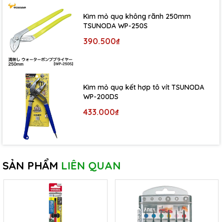
Kìm mỏ quạ không rãnh 250mm
TSUNODA WP-250S
390.500₫
Kìm mỏ quạ kết hợp tô vít TSUNODA
WP-200DS
433.000₫
SẢN PHẨM
LIÊN QUAN