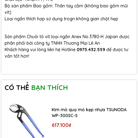
Bộ sản phẩm Bao gồm: Thân tay cầm (không bao gồm mũi
vít)
Loại ngắn thích hợp sử dụng trogn không gian chật hẹp
Sản phẩm Chuôi tô vít loại ngắn Anex No.3780-H Japan được
phân phối bởi công ty TNHH Thương Mại Lê An
Khách hàng vui lòng liên hệ Hotline
0975.432.559
để được tư
vấn tốt hơn!
CÓ THỂ
BẠN THÍCH
Kìm mỏ quạ mỏ kẹp nhựa TSUNODA
WP-300SC-S
617.100₫