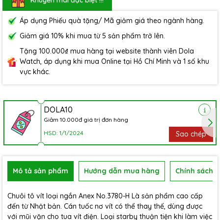
Áp dụng Phiếu quà tặng/ Mã giảm giá theo ngành hàng.
Giảm giá 10% khi mua từ 5 sản phẩm trở lên.
Tặng 100.000₫ mua hàng tại website thành viên Dola
Watch, áp dụng khi mua Online tại Hồ Chí Minh và 1 số khu
vực khác.
DOLA10
Giảm 10.000đ giá trị đơn hàng
HSD: 1/1/2024
Sao chép
Mô tả sản phẩm
Hướng dẫn mua hàng
Chính sách b
Chuôi tô vít loại ngắn Anex No.3780-H Là sản phẩm cao cấp
đến từ Nhật bản. Cán tuốc nơ vít có thể thay thế, dùng được
với mũi vặn cho tua vít điện. Loại starby thuận tiện khi làm việc