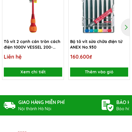
Tô vít 2 cạnh cán tròn cách
Bộ tô vít sửa chữa điện tử
điện 1000V VESSEL 200-
ANEX No.930
6x1.0x150
Liên hệ
160.600₫
Xem chi tiết
Thêm vào giỏ
GIAO HÀNG MIỄN PHÍ
BẢO H
Nội thành Hà Nội
Bảo hàn