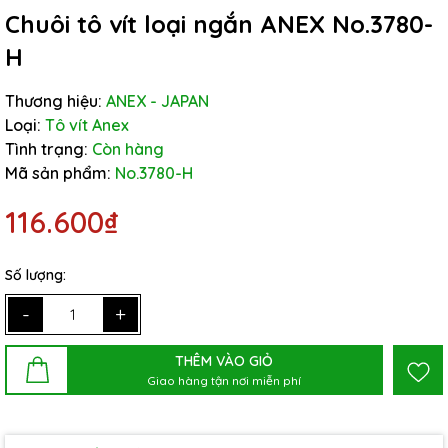
Chuôi tô vít loại ngắn ANEX No.3780-
H
Thương hiệu:
ANEX - JAPAN
Loại:
Tô vít Anex
Tình trạng:
Còn hàng
Mã sản phẩm:
No.3780-H
116.600₫
Số lượng:
-
+
THÊM VÀO GIỎ
Giao hàng tận nơi miễn phí