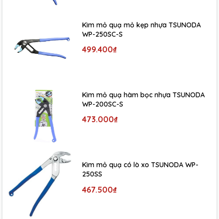
Kìm mỏ quạ mỏ kẹp nhựa TSUNODA
WP-250SC-S
499.400₫
Kìm mỏ quạ hàm bọc nhựa TSUNODA
WP-200SC-S
473.000₫
Kìm mỏ quạ có lò xo TSUNODA WP-
250SS
467.500₫