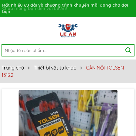
Rất nhiều ưu đãi và chương trình khuyến mãi đang chờ đợi
bạn
Trang chủ
Thiết bị vật tư khác
CẦN NỐI TOLSEN
15122