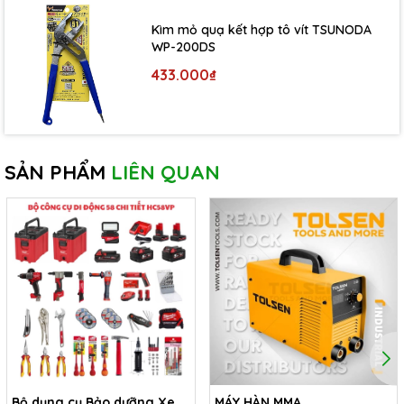
Kìm mỏ quạ kết hợp tô vít TSUNODA
WP-200DS
433.000₫
SẢN PHẨM
LIÊN QUAN
Bộ dụng cụ Bảo dưỡng Xe
MÁY HÀN MMA