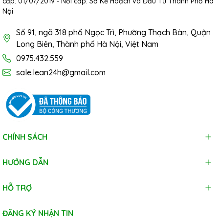
cấp: 01/07/2019 - Nơi cấp: Sở Kế Hoạch và Đầu Tư Thành Phố Hà
Nội
Số 91, ngõ 318 phố Ngọc Trì, Phường Thạch Bàn, Quận
Long Biên, Thành phố Hà Nội, Việt Nam
0975.432.559
sale.lean24h@gmail.com
CHÍNH SÁCH
HƯỚNG DẪN
HỖ TRỢ
ĐĂNG KÝ NHẬN TIN