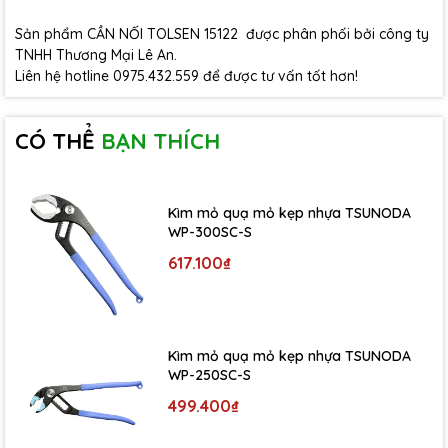
Sản phẩm CẦN NỐI TOLSEN 15122 được phân phối bởi công ty
TNHH Thương Mại Lê An.
Liên hệ hotline 0975.432.559 để được tư vấn tốt hơn!
CÓ THỂ
BẠN THÍCH
Kìm mỏ quạ mỏ kẹp nhựa TSUNODA
WP-300SC-S
617.100₫
Kìm mỏ quạ mỏ kẹp nhựa TSUNODA
WP-250SC-S
499.400₫