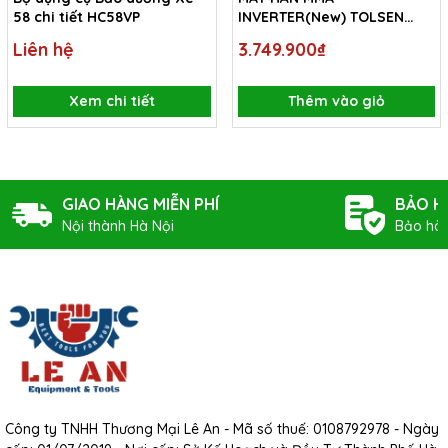
58 chi tiết HC58VP
INVERTER(New) TOLSEN
44004
Liên hệ
3.749.900₫
Xem chi tiết
Thêm vào giỏ
GIAO HÀNG MIỄN PHÍ
BẢO H
Nội thành Hà Nội
Bảo hàn
Công ty TNHH Thương Mại Lê An - Mã số thuế: 0108792978 - Ngày