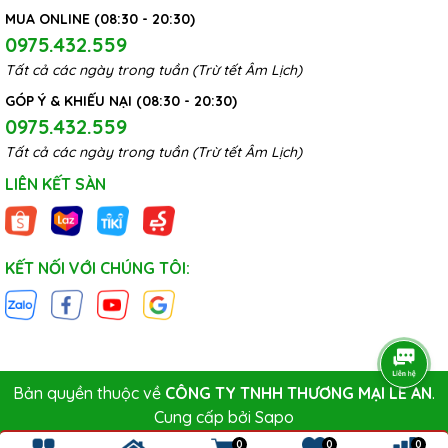
MUA ONLINE (08:30 - 20:30)
0975.432.559
Tất cả các ngày trong tuần (Trừ tết Âm Lịch)
GÓP Ý & KHIẾU NẠI (08:30 - 20:30)
0975.432.559
Tất cả các ngày trong tuần (Trừ tết Âm Lịch)
LIÊN KẾT SÀN
KẾT NỐI VỚI CHÚNG TÔI:
Bản quyền thuộc về
CÔNG TY TNHH THƯƠNG MẠI LÊ AN
.
Cung cấp bởi
Sapo
0
0
0