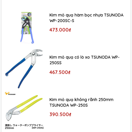
Kìm mỏ quạ hàm bọc nhựa TSUNODA
WP-200SC-S
473.000₫
Kìm mỏ quạ có lò xo TSUNODA WP-
250SS
467.500₫
Kìm mỏ quạ không rãnh 250mm
TSUNODA WP-250S
390.500₫