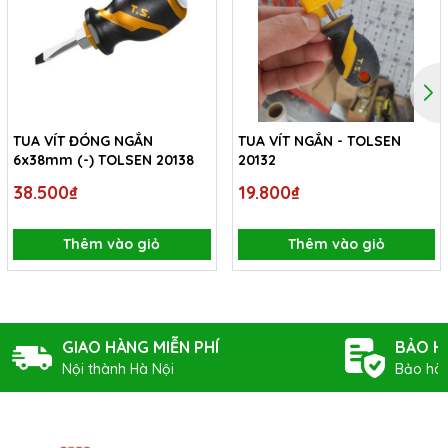
TUA VÍT ĐÓNG NGẮN
TUA VÍT NGẮN - TOLSEN
6x38mm (-) TOLSEN 20138
20132
38.500₫
19.800₫
Thêm vào giỏ
Thêm vào giỏ
GIAO HÀNG MIỄN PHÍ
BẢO H
Nội thành Hà Nội
Bảo hàn