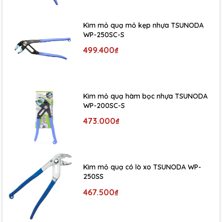
Kìm mỏ quạ mỏ kẹp nhựa TSUNODA
WP-250SC-S
499.400₫
Kìm mỏ quạ hàm bọc nhựa TSUNODA
WP-200SC-S
473.000₫
Kìm mỏ quạ có lò xo TSUNODA WP-
250SS
467.500₫