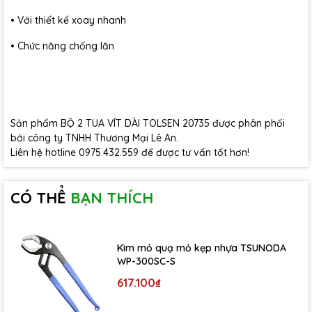
• Với thiết kế xoay nhanh
• Chức năng chống lăn
Sản phẩm BỘ 2 TUA VÍT DÀI TOLSEN 20735 được phân phối
bởi công ty TNHH Thương Mại Lê An.
Liên hệ hotline 0975.432.559 để được tư vấn tốt hơn!
CÓ THỂ
BẠN THÍCH
Kìm mỏ quạ mỏ kẹp nhựa TSUNODA
WP-300SC-S
617.100₫