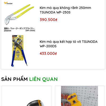
Kìm mỏ quạ không rãnh 250mm
TSUNODA WP-250S
390.500₫
Kìm mỏ quạ kết hợp tô vít TSUNODA
WP-200DS
433.000₫
SẢN PHẨM
LIÊN QUAN