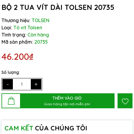
BỘ 2 TUA VÍT DÀI TOLSEN 20735
Thương hiệu:
TOLSEN
Loại:
Tô vít Tolsen
Tình trạng:
Còn hàng
Mã sản phẩm:
20735
46.200₫
Số lượng:
-
+
THÊM VÀO GIỎ
Giao hàng tận nơi miễn phí
CAM KẾT
CỦA CHÚNG TÔI