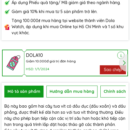
Áp dụng Phiếu quà tặng/ Mã giảm giá theo ngành hàng.
Giảm giá 10% khi mua từ 5 sản phẩm trở lên.
Tặng 100.000₫ mua hàng tại website thành viên Dola
Watch, áp dụng khi mua Online tại Hồ Chí Minh và 1 số khu
vực khác.
DOLA10
Giảm 10.000đ giá trị đơn hàng
HSD: 1/1/2024
Sao chép
Mô tả sản phẩm
Hướng dẫn mua hàng
Chính sách b
Bộ này bao gồm hai cây tua vít có đầu đục (đầu xoắn) và đầu
phẳng, được thiết kế dài hơn so với tua vít thông thường. Điều
này cho phép bạn tiếp cận các vị trí sâu hơn hoặc khó tiếp cận
hơn trong quá trình lắp đặt hoặc tháo gỡ các thành phần.