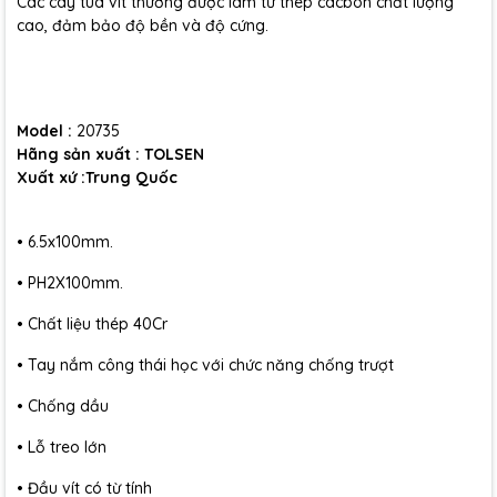
Các cây tua vít thường được làm từ thép cacbon chất lượng
cao, đảm bảo độ bền và độ cứng.
Model :
20735
Hãng sản xuất : TOLSEN
Xuất xứ :Trung Quốc
• 6.5x100mm.
• PH2X100mm.
• Chất liệu thép 40Cr
• Tay nắm công thái học với chức năng chống trượt
• Chống dầu
• Lỗ treo lớn
• Đầu vít có từ tính